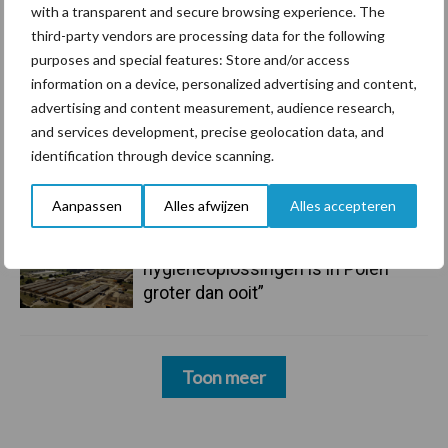
with a transparent and secure browsing experience. The
third-party vendors are processing data for the following
6 aug
ForFarmers ziet volume en
purposes and special features: Store and/or access
marktaandeel groeien in krimpende
information on a device, personalized advertising and content,
Nederlandse markt
advertising and content measurement, audience research,
and services development, precise geolocation data, and
6 aug
Tien praktische tips voor een
identification through device scanning.
langere levensduur
Aanpassen
Alles afwijzen
Alles accepteren
5 aug
“Vraag naar praktische
hygieneoplossingen is in Polen
groter dan ooit”
Toon meer