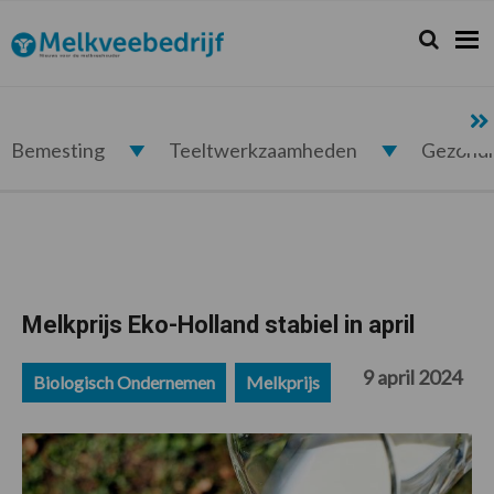
Spring
Door
Spring
Spring
naar
naar
naar
naar
Zoeken...
Zoek
Melkveebedrijf.nl
de
de
de
de
hoofdnavigatie
hoofd
eerste
voettekst
inhoud
sidebar
Bemesting
Teeltwerkzaamheden
Gezond
Melkprijs Eko-Holland stabiel in april
9 april 2024
Biologisch Ondernemen
Melkprijs