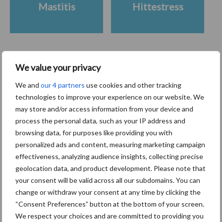
Mastitis
Hittestress
We value your privacy
Toon meer
We and
our 4 partners
use cookies and other tracking
technologies to improve your experience on our website. We
Primaire
may store and/or access information from your device and
Recent nieuws
Partner nieuws
process the personal data, such as your IP address and
Sidebar
browsing data, for purposes like providing you with
7 aug
Grondstoffenmarkt blijft grillig:
personalized ads and content, measuring marketing campaign
droogte en geopolitiek houden
effectiveness, analyzing audience insights, collecting precise
handel in de greep
geolocation data, and product development. Please note that
your consent will be valid across all our subdomains. You can
change or withdraw your consent at any time by clicking the
7 aug
De speenhuid: een vaak
“Consent Preferences” button at the bottom of your screen.
onderschatte risicofactor voor
We respect your choices and are committed to providing you
mastitis