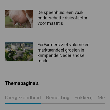
De speenhuid: een vaak
onderschatte risicofactor
voor mastitis
ForFarmers ziet volume en
marktaandeel groeien in
krimpende Nederlandse
markt
Themapagina's
Diergezondheid
Bemesting
Fokkerij
Melkv