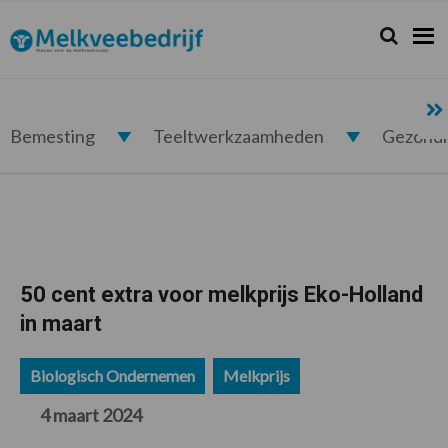
Spring
Door
Spring
Spring
naar
naar
naar
naar
Zoeken...
Zoek
Melkveebedrijf.nl
de
de
de
de
hoofdnavigatie
hoofd
eerste
voettekst
inhoud
sidebar
Bemesting
Teeltwerkzaamheden
Gezond
50 cent extra voor melkprijs Eko-Holland
in maart
Biologisch Ondernemen
Melkprijs
4 maart 2024