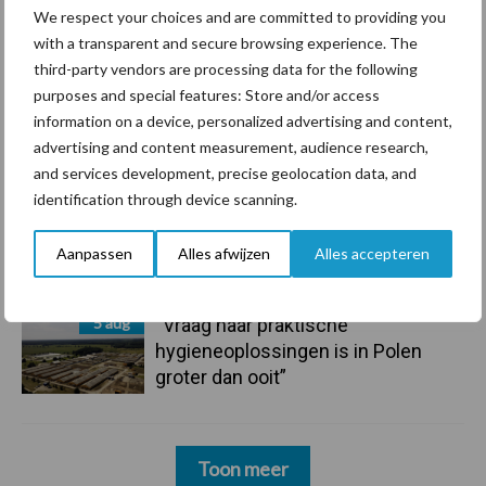
We respect your choices and are committed to providing you
onderschatte risicofactor voor
with a transparent and secure browsing experience. The
mastitis
third-party vendors are processing data for the following
purposes and special features: Store and/or access
6 aug
ForFarmers ziet volume en
information on a device, personalized advertising and content,
marktaandeel groeien in krimpende
advertising and content measurement, audience research,
Nederlandse markt
and services development, precise geolocation data, and
identification through device scanning.
6 aug
Tien praktische tips voor een
langere levensduur
Aanpassen
Alles afwijzen
Alles accepteren
5 aug
“Vraag naar praktische
hygieneoplossingen is in Polen
groter dan ooit”
Toon meer