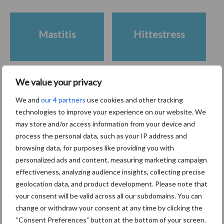
Mastitis
Hittestress
We value your privacy
Toon meer
We and
our 4 partners
use cookies and other tracking
technologies to improve your experience on our website. We
may store and/or access information from your device and
process the personal data, such as your IP address and
Primaire
Recent nieuws
Partner nieuws
browsing data, for purposes like providing you with
Sidebar
personalized ads and content, measuring marketing campaign
effectiveness, analyzing audience insights, collecting precise
7 aug
Grondstoffenmarkt blijft grillig:
geolocation data, and product development. Please note that
droogte en geopolitiek houden
your consent will be valid across all our subdomains. You can
handel in de greep
change or withdraw your consent at any time by clicking the
“Consent Preferences” button at the bottom of your screen.
7 aug
De speenhuid: een vaak