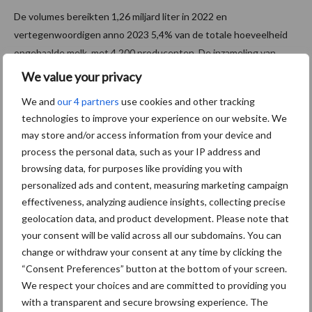
De volumes bereikten 1,26 miljard liter in 2022 en
vertegenwoordigen anno 2023 5,4% van de totale hoeveelheid
opgehaalde melk, met 4.200 producenten. De inzameling van
biologische melk stijgt (+2.7% in 2022) terwijl er niet genoeg
We value your privacy
markt meer voor is.
We and
our 4 partners
use cookies and other tracking
De meeste melkveebedrijven hebben nieuwe omschakelingen
technologies to improve your experience on our website. We
may store and/or access information from your device and
een halt toegeroepen, maar een aantal nieuwe biologische
process the personal data, such as your IP address and
melkboeren zou hun omschakeling eerste helft 2023 nog moeten
browsing data, for purposes like providing you with
afronden.
personalized ads and content, measuring marketing campaign
Als gevolg hiervan wordt, volgens de CNIEL (Nationaal
effectiveness, analyzing audience insights, collecting precise
geolocation data, and product development. Please note that
Interprofessioneel Centrum voor de Zuiveleconomie), nu één
your consent will be valid across all our subdomains. You can
liter biologische melk op de drie afgewaardeerd en verkocht als
change or withdraw your consent at any time by clicking the
conventionele melk. En het is nog niet voorbij. De downgrade zou
“Consent Preferences” button at the bottom of your screen.
in 2023 kunnen oplopen tot 43%.
We respect your choices and are committed to providing you
De melkreus Lactalis denkt dat de consument zich heeft
with a transparent and secure browsing experience. The