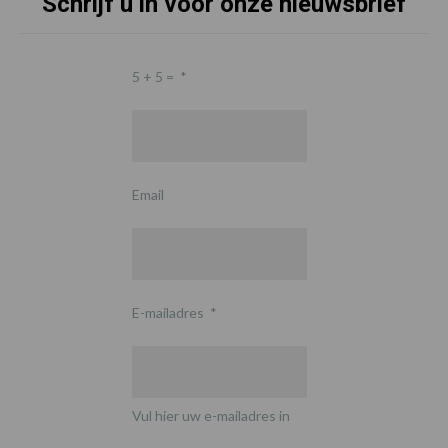
Schrijf u in voor onze nieuwsbrief
5 + 5 =
*
Email
E-mailadres
*
Vul hier uw e-mailadres in