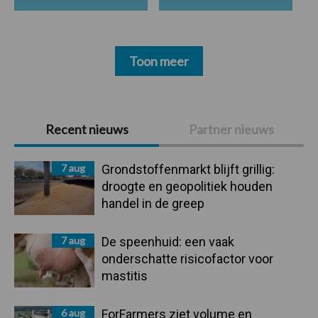
Toon meer
Primaire
Recent nieuws
Partner nieuws
Sidebar
7 aug
Grondstoffenmarkt blijft grillig:
droogte en geopolitiek houden
handel in de greep
7 aug
De speenhuid: een vaak
onderschatte risicofactor voor
mastitis
6 aug
ForFarmers ziet volume en