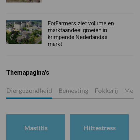
ForFarmers ziet volume en
marktaandeel groeien in
krimpende Nederlandse
markt
Themapagina's
Diergezondheid
Bemesting
Fokkerij
Melkv
Mastitis
Hittestress