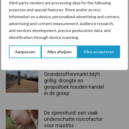
third-party vendors are processing data for the following
afgekeerd van biologische melk omdat men het voordeel niet
purposes and special features: Store and/or access
meer ziet. Daarom moeten er nieuwe garanties komen om het
information on a device, personalized advertising and content,
verschil duidelijk te maken met de andere lonende vermeldingen.
advertising and content measurement, audience research,
Zoals verder ingaan op de milieuverplichtingen, zo zegt de CEO
and services development, precise geolocation data, and
van Lactalis, Jean-Marc Bernier.
identification through device scanning.
Bron:
Agroberichten Buitenland
Aanpassen
Alles afwijzen
Alles accepteren
Aanbevolen voor jou!
Grondstoffenmarkt blijft
grillig: droogte en
geopolitiek houden handel
in de greep
De speenhuid: een vaak
onderschatte risicofactor
voor mastitis