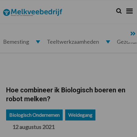
Spring
Door
Spring
Spring
naar
naar
naar
naar
Zoeken...
Zoek
Melkveebedrijf.nl
de
de
de
de
hoofdnavigatie
hoofd
eerste
voettekst
inhoud
sidebar
Bemesting
Teeltwerkzaamheden
Gezond
Hoe combineer ik Biologisch boeren en
robot melken?
Biologisch Ondernemen
Weidegang
12 augustus 2021