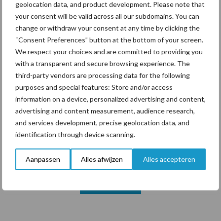
geolocation data, and product development. Please note that
your consent will be valid across all our subdomains. You can
change or withdraw your consent at any time by clicking the
Themapagina's
“Consent Preferences” button at the bottom of your screen.
We respect your choices and are committed to providing you
Diergezondheid
Bemesting
Fokkerij
Melkv
with a transparent and secure browsing experience. The
third-party vendors are processing data for the following
purposes and special features: Store and/or access
information on a device, personalized advertising and content,
advertising and content measurement, audience research,
Mastitis
Hittestress
and services development, precise geolocation data, and
identification through device scanning.
Aanpassen
Alles afwijzen
Alles accepteren
Toon meer