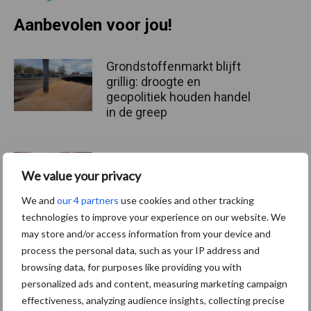
Aanbevolen voor jou!
Grondstoffenmarkt blijft
grillig: droogte en
geopolitiek houden handel
in de greep
De speenhuid: een vaak
onderschatte risicofactor
We value your privacy
voor mastitis
We and
our 4 partners
use cookies and other tracking
technologies to improve your experience on our website. We
may store and/or access information from your device and
ForFarmers ziet volume en
process the personal data, such as your IP address and
marktaandeel groeien in
browsing data, for purposes like providing you with
krimpende Nederlandse
personalized ads and content, measuring marketing campaign
markt
effectiveness, analyzing audience insights, collecting precise