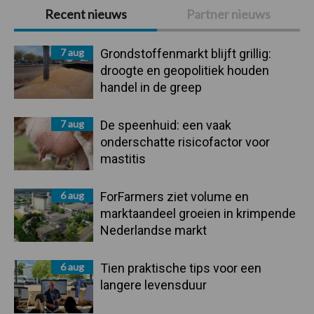
Primaire
Recent nieuws
Partner nieuws
Sidebar
7 aug
Grondstoffenmarkt blijft grillig:
droogte en geopolitiek houden
handel in de greep
7 aug
De speenhuid: een vaak
onderschatte risicofactor voor
mastitis
6 aug
ForFarmers ziet volume en
marktaandeel groeien in krimpende
Nederlandse markt
6 aug
Tien praktische tips voor een
langere levensduur