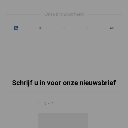
Footer
Onze brandpartners
Schrijf u in voor onze nieuwsbrief
1 + 9 =
*