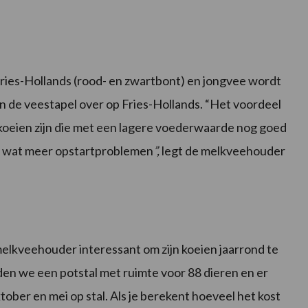
 Fries-Hollands (rood- en zwartbont) en jongvee wordt
n de veestapel over op Fries-Hollands. “Het voordeel
e koeien zijn die met een lagere voederwaarde nog goed
ch wat meer opstartproblemen
”,
legt de melkveehouder
melkveehouder interessant om zijn koeien jaarrond te
den we een potstal met ruimte voor 88 dieren en er
ober en mei op stal. Als je berekent hoeveel het kost