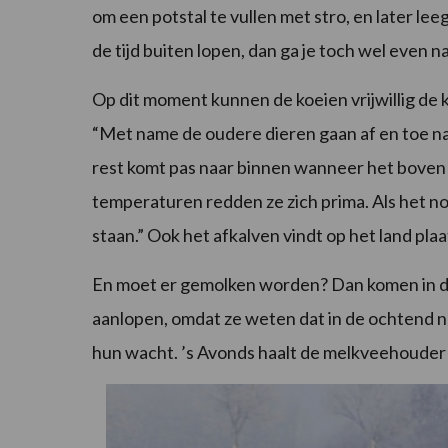
om een potstal te vullen met stro, en later lee
de tijd buiten lopen, dan ga je toch wel even 
Op dit moment kunnen de koeien vrijwillig de 
“Met name de oudere dieren gaan af en toe na
rest komt pas naar binnen wanneer het boven 
temperaturen redden ze zich prima. Als het n
staan.” Ook het afkalven vindt op het land pla
En moet er gemolken worden? Dan komen in d
aanlopen, omdat ze weten dat in de ochtend n
hun wacht. ’s Avonds haalt de melkveehouder