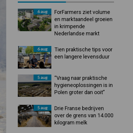
Sidebar
6 aug
ForFarmers ziet volume
en marktaandeel groeien
in krimpende
Nederlandse markt
6 aug
Tien praktische tips voor
een langere levensduur
5 aug
“Vraag naar praktische
hygieneoplossingen is in
Polen groter dan ooit”
5 aug
Drie Franse bedrijven
over de grens van 14.000
kilogram melk