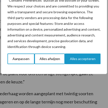
“Consent Preferences” button at the bottom of your screen.
We respect your choices and are committed to providing you
with a transparent and secure browsing experience. The
third-party vendors are processing data for the following
 extra aan land volgens Nieuw Nederlands Weiden en er
purposes and special features: Store and/or access
ocent van het grasland is ingezaaid met kruidenrijk
information on a device, personalized advertising and content,
advertising and content measurement, audience research,
zen voor mengsels van Pure Graze. Deze soortenrijke
and services development, precise geolocation data, and
s de plantensoorten kunnen opnemen, waar ze op dat
identification through device scanning.
Aanpassen
Alles afwijzen
Alles accepteren
n van het jaar eten de koeien de bladeren hiervan,
er de plant voor ons een droge stengel lijkt, gaan ze
en de keuze.”
voederhaag worden aangeplant met twintig soorten
rageren en op de lange termijn nog meer beschutting