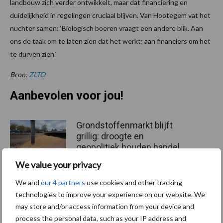
landbouw zich verder ontwikkelt, maar dat financiering en
duidelijkheid in regelingen cruciaal blijven. Van Hootegem vat het
nuchter samen: ‘Biologisch boeren vraagt een andere blik. Aan
ons de taak om te laten zien dat het werkt; aan financiers om het
te durven zien.’
Bron:
ZLTO
Aanbevolen voor jou!
Grondstoffenmarkt blijft
grillig: droogte en
geopolitiek houden handel
in de greep
We value your privacy
We and
our 4 partners
use cookies and other tracking
De speenhuid: een vaak
technologies to improve your experience on our website. We
onderschatte risicofactor
may store and/or access information from your device and
voor mastitis
process the personal data, such as your IP address and