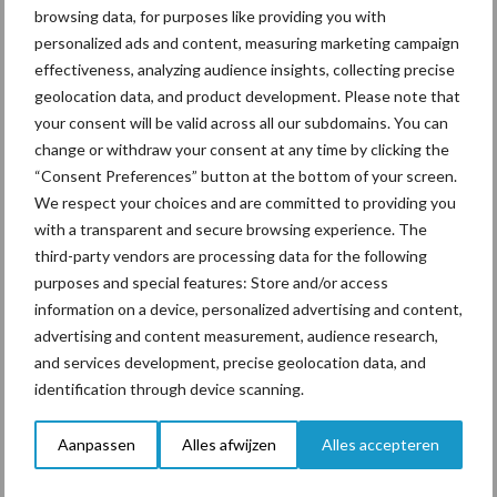
browsing data, for purposes like providing you with
personalized ads and content, measuring marketing campaign
effectiveness, analyzing audience insights, collecting precise
ForFarmers ziet volume en
geolocation data, and product development. Please note that
marktaandeel groeien in
your consent will be valid across all our subdomains. You can
krimpende Nederlandse
markt
change or withdraw your consent at any time by clicking the
“Consent Preferences” button at the bottom of your screen.
We respect your choices and are committed to providing you
with a transparent and secure browsing experience. The
Themapagina's
third-party vendors are processing data for the following
purposes and special features: Store and/or access
information on a device, personalized advertising and content,
Diergezondheid
Bemesting
Fokkerij
Melkv
advertising and content measurement, audience research,
and services development, precise geolocation data, and
identification through device scanning.
Mastitis
Hittestress
Aanpassen
Alles afwijzen
Alles accepteren