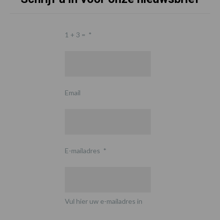
1 + 3 =
*
Email
E-mailadres
*
Vul hier uw e-mailadres in