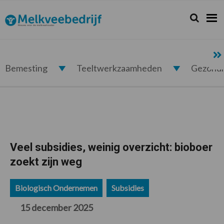
Spring
Door
Spring
Spring
naar
naar
naar
naar
Zoeken...
Zoek
Melkveebedrijf.nl
de
de
de
de
hoofdnavigatie
hoofd
eerste
voettekst
inhoud
sidebar
Bemesting
Teeltwerkzaamheden
Gezond
Veel subsidies, weinig overzicht: bioboer
zoekt zijn weg
Biologisch Ondernemen
Subsidies
15 december 2025