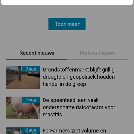
Toon meer
Primaire
Recent nieuws
Partner nieuws
Sidebar
7 aug
Grondstoffenmarkt blijft grillig:
droogte en geopolitiek houden
handel in de greep
7 aug
De speenhuid: een vaak
onderschatte risicofactor voor
mastitis
6 aug
ForFarmers ziet volume en