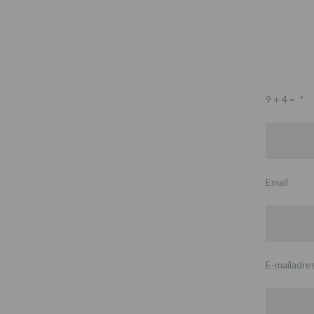
9 + 4 =
*
Email
E-mailadre