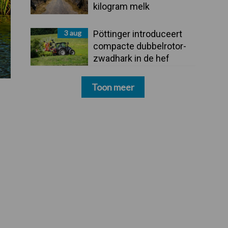
kilogram melk
3 aug
Pöttinger introduceert
compacte dubbelrotor-
zwadhark in de hef
Toon meer