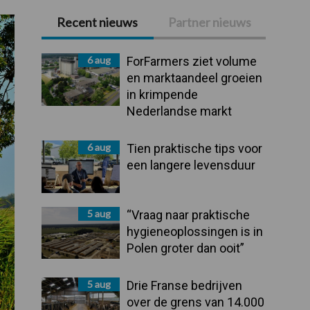
Recent nieuws
Partner nieuws
Primaire
Sidebar
6 aug
ForFarmers ziet volume
en marktaandeel groeien
in krimpende
Nederlandse markt
6 aug
Tien praktische tips voor
een langere levensduur
5 aug
“Vraag naar praktische
hygieneoplossingen is in
Polen groter dan ooit”
5 aug
Drie Franse bedrijven
over de grens van 14.000