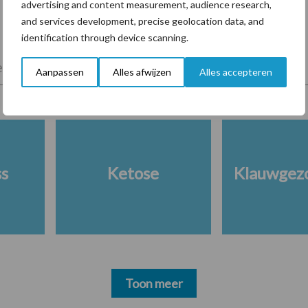
advertising and content measurement, audience research,
and services development, precise geolocation data, and
identification through device scanning.
lkveebedrijf
Veevoer
Wet en regelgeving
Aanpassen
Alles afwijzen
Alles accepteren
ss
Ketose
Klauwgez
Toon meer