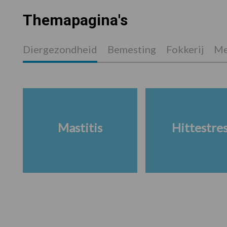
Themapagina's
Diergezondheid
Bemesting
Fokkerij
Me
Mastitis
Hittestre