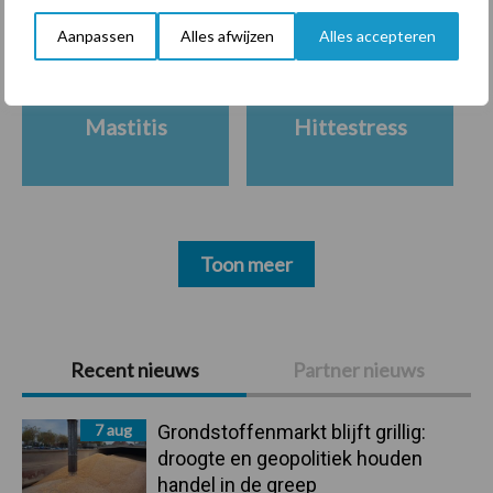
Aanpassen
Alles afwijzen
Alles accepteren
Mastitis
Hittestress
Toon meer
Primaire
Recent nieuws
Partner nieuws
Sidebar
7 aug
Grondstoffenmarkt blijft grillig:
droogte en geopolitiek houden
handel in de greep