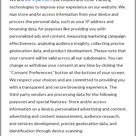
Grondstoffenmarkt blijft
technologies to improve your experience on our website. We
grillig: droogte en
may store and/or access information from your device and
geopolitiek houden handel
process the personal data, such as your IP address and
in de greep
browsing data, for purposes like providing you with
personalized ads and content, measuring marketing campaign
effectiveness, analyzing audience insights, collecting precise
De speenhuid: een vaak
geolocation data, and product development. Please note that
onderschatte risicofactor
your consent will be valid across all our subdomains. You can
voor mastitis
change or withdraw your consent at any time by clicking the
“Consent Preferences” button at the bottom of your screen.
We respect your choices and are committed to providing you
ForFarmers ziet volume en
with a transparent and secure browsing experience. The
marktaandeel groeien in
third-party vendors are processing data for the following
krimpende Nederlandse
purposes and special features: Store and/or access
markt
information on a device, personalized advertising and content,
advertising and content measurement, audience research,
and services development, precise geolocation data, and
identification through device scanning.
Diergezondheid
Bemesting
Fokkerij
Melkv