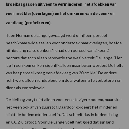
broeikasgassen uit veen te verminderen: het afdekken van
veen met klei (overlagen) en het omkeren van de veen- en
zandlaag (profielkeren).
Toen Herman de Lange gevraagd werd of hij een perceel
beschikbaar wilde stellen voor onderzoek naar overlagen, hoefde
hij niet lang na te denken. ‘Ik had een perceel van 2 keer 2
hectare dat toch al aan renovatie toe was’, vertelt De Lange. ‘Het
lag in een kom en kon eigenlijk alleen maar beter worden.’ De helft
van het perceel kreeg een afdeklaag van 20 cm klei. De andere
helft werd alleen rondgelegd om de afwatering te verbeteren en
dient als controleveld.
De kleilaag zorgt niet alleen voor een stevigere bodem, maar sluit
het veen ook af van zuurstof. Daardoor oxideert het minder en
klinkt de bodem minder snel in. Dat scheelt dus in bodemdaling
én CO2-uitstoot. Voor De Lange voelt het goed dat zijn land