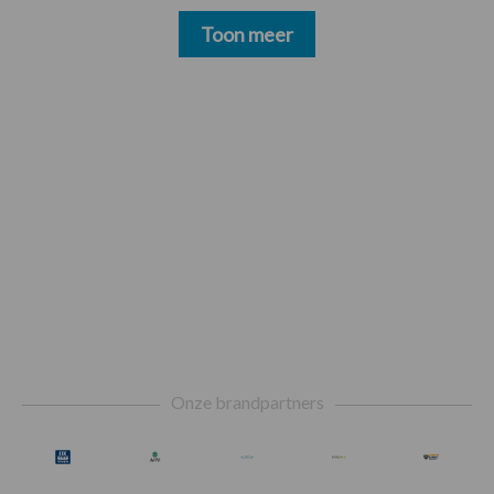
Toon meer
Footer
Onze brandpartners