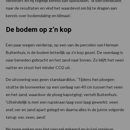
verbetert en hij tegelijk kennis kan opbouwen. ‘Ik ben benieuwd
naar de resultaten en vind het waardevol om bij te dragen aan
kennis over bodemdaling en klimaat.’
De bodem op z’n kop
Een paar wegen verderop, op een van de percelen van Herman
Buitenhuis, is de bodem letterlijk op z’n kop gezet. De veenlaag is
naar beneden gebracht en het zand naar boven. Zo blijft het veen
natter en stoot het minder CO2 uit.
De uitvoering was geen standaardklus. ‘Tijdens het ploegen
stuitte de loonwerker op een oerlaag van 40 cm tussen het veen
en het zand, waardoor de ploeg kapotging’, vertelt Buitenhuis.
‘Uiteindelijk is met een rupskraan laag voor laag gewerkt: veen
eraf, oer en zand apart gelegd en daarna alles in de juiste volgorde
terug: oer, veen, zand.’
Na twee weken was het perceel gekeerd en in juni opnieuw