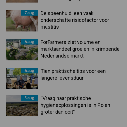
7 aug
De speenhuid: een vaak
onderschatte risicofactor voor
mastitis
6 aug
ForFarmers ziet volume en
marktaandeel groeien in krimpende
Nederlandse markt
6 aug
Tien praktische tips voor een
langere levensduur
5 aug
“Vraag naar praktische
hygieneoplossingen is in Polen
groter dan ooit”