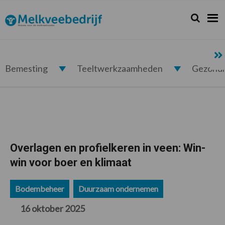
Spring
Door
Spring
Spring
naar
naar
naar
naar
Zoeken...
Zoek
Melkveebedrijf.nl
de
de
de
de
hoofdnavigatie
hoofd
eerste
voettekst
inhoud
sidebar
Bemesting
Teeltwerkzaamheden
Gezond
Overlagen en profielkeren in veen: Win-
win voor boer en klimaat
Bodembeheer
Duurzaam ondernemen
16 oktober 2025