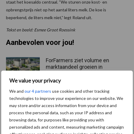
staat het koesaldo centraal. “We sturen onze kost- en
opbrengstprijs niet op het aantal liters melk. De koe is
beperkend, de liters melk niet,” legt Roland uit.
Tekst en beeld: Esmee Groot Roessink
Aanbevolen voor jou!
ForFarmers ziet volume en
marktaandeel groeien in
krimpende Nederlandse
markt
We value your privacy
We and
our 4 partners
use cookies and other tracking
technologies to improve your experience on our website. We
Tien praktische tips voor
may store and/or access information from your device and
een langere levensduur
process the personal data, such as your IP address and
browsing data, for purposes like providing you with
personalized ads and content, measuring marketing campaign