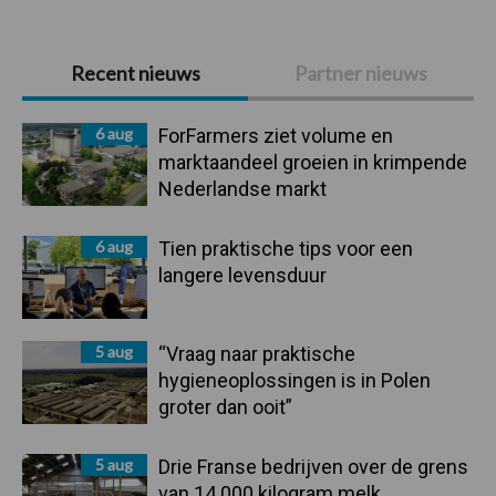
Primaire
Recent nieuws
Partner nieuws
Sidebar
6 aug
ForFarmers ziet volume en
marktaandeel groeien in krimpende
Nederlandse markt
6 aug
Tien praktische tips voor een
langere levensduur
5 aug
“Vraag naar praktische
hygieneoplossingen is in Polen
groter dan ooit”
5 aug
Drie Franse bedrijven over de grens
van 14.000 kilogram melk