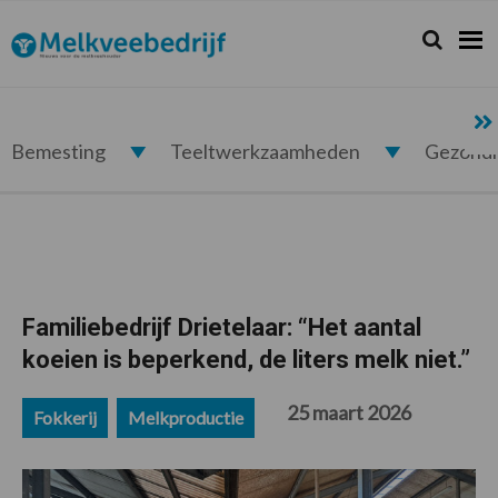
Spring
Door
Spring
Spring
naar
naar
naar
naar
Zoeken...
Zoek
Melkveebedrijf.nl
de
de
de
de
hoofdnavigatie
hoofd
eerste
voettekst
inhoud
sidebar
Bemesting
Teeltwerkzaamheden
Gezond
Familiebedrijf Drietelaar: “Het aantal
koeien is beperkend, de liters melk niet.”
25 maart 2026
Fokkerij
Melkproductie