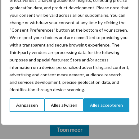
effectiveness, analyzing audience insights, collecting precise
“Vraag naar praktische
geolocation data, and product development. Please note that
hygieneoplossingen is in
your consent will be valid across all our subdomains. You can
Polen groter dan ooit”
change or withdraw your consent at any time by clicking the
“Consent Preferences” button at the bottom of your screen.
We respect your choices and are committed to providing you
with a transparent and secure browsing experience. The
third-party vendors are processing data for the following
Diergezondheid
Bemesting
Fokkerij
Melkv
purposes and special features: Store and/or access
information on a device, personalized advertising and content,
advertising and content measurement, audience research,
and services development, precise geolocation data, and
identification through device scanning.
Mastitis
Hittestress
Aanpassen
Alles afwijzen
Alles accepteren
Toon meer