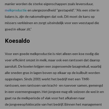
manier worden de sterke eigenschappen zoals levensduur,
melkproductie
en uiergezondheid “gestapeld”. “Als een stier in
balans is, zijn de nakomelingen dat ook. Dit moet de kans op
missers verkleinen en zorgt uiteindelijk voor een veestapel die
goed in elkaar zit.”
Koesaldo
Voor een goede melkproductie is niet alleen een koe nodig die
voer efficiënt omzet in melk, maar ook een rantsoen dat daarop
aansluit. De koeien krijgen een zogenoemde lasagnekuil, waarbij
alle sneden gras in lagen boven op elkaar op de kuilbult worden
opgeslagen. Sinds 2001 werkt het bedrijf met een TMR-
rantsoen, een rantsoen van kracht- en ruwvoer samen, gemengd
in een voermengwagen. Het jongvee mag elk seizoen de wei in en
gaat na de melkperiode of vlak voor het afkalven naar
de jongveeopfoklocatie van het bedrijf. Binnen het management