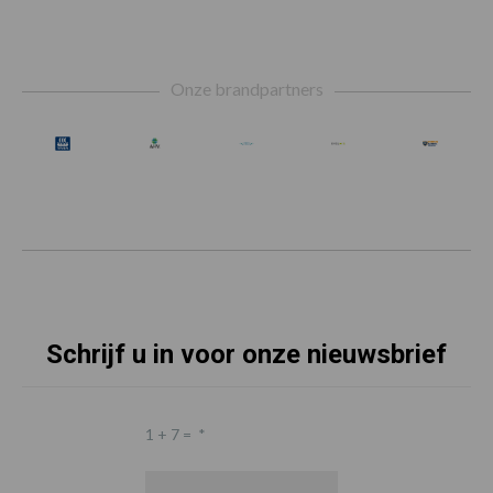
Footer
Onze brandpartners
Schrijf u in voor onze nieuwsbrief
1 + 7 =
*