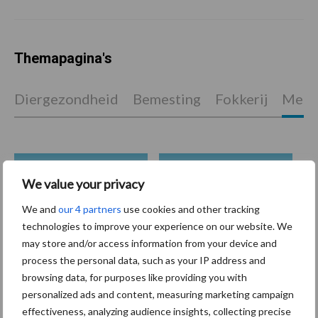
Themapagina's
Diergezondheid
Bemesting
Fokkerij
Melkv
Ligbox &
Bedrijfsnieuws
We value your privacy
Voerhekken
We and
our 4 partners
use cookies and other tracking
technologies to improve your experience on our website. We
may store and/or access information from your device and
process the personal data, such as your IP address and
Toon meer
browsing data, for purposes like providing you with
personalized ads and content, measuring marketing campaign
effectiveness, analyzing audience insights, collecting precise