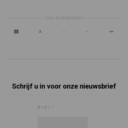
Footer
Onze brandpartners
Schrijf u in voor onze nieuwsbrief
8 + 2 =
*