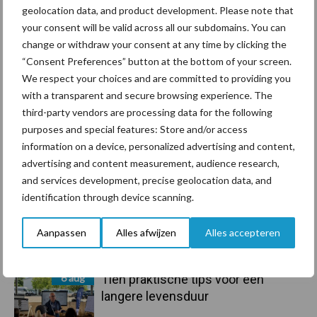
geolocation data, and product development. Please note that
Primaire
Recent nieuws
Partner nieuws
your consent will be valid across all our subdomains. You can
Sidebar
change or withdraw your consent at any time by clicking the
“Consent Preferences” button at the bottom of your screen.
7 aug
Grondstoffenmarkt blijft grillig:
We respect your choices and are committed to providing you
droogte en geopolitiek houden
with a transparent and secure browsing experience. The
handel in de greep
third-party vendors are processing data for the following
purposes and special features: Store and/or access
7 aug
De speenhuid: een vaak
information on a device, personalized advertising and content,
onderschatte risicofactor voor
advertising and content measurement, audience research,
mastitis
and services development, precise geolocation data, and
identification through device scanning.
6 aug
ForFarmers ziet volume en
marktaandeel groeien in krimpende
Aanpassen
Alles afwijzen
Alles accepteren
Nederlandse markt
6 aug
Tien praktische tips voor een
langere levensduur