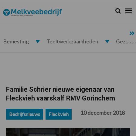
Spring
Door
Spring
Spring
naar
naar
naar
naar
Zoeken...
Zoek
Melkveebedrijf.nl
de
de
de
de
hoofdnavigatie
hoofd
eerste
voettekst
inhoud
sidebar
Bemesting
Teeltwerkzaamheden
Gezond
Familie Schrier nieuwe eigenaar van
Fleckvieh vaarskalf RMV Gorinchem
10 december 2018
Bedrijfsnieuws
Fleckvieh