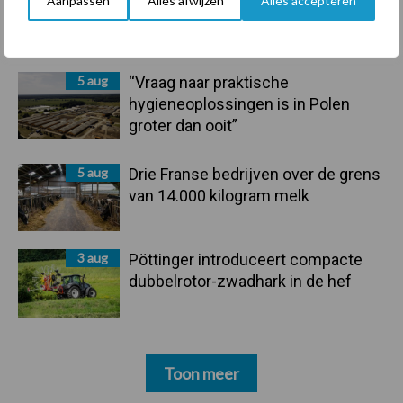
Aanpassen
Alles afwijzen
Alles accepteren
langere levensduur
5 aug
“Vraag naar praktische
hygieneoplossingen is in Polen
groter dan ooit”
5 aug
Drie Franse bedrijven over de grens
van 14.000 kilogram melk
3 aug
Pöttinger introduceert compacte
dubbelrotor-zwadhark in de hef
Toon meer