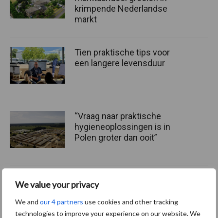
krimpende Nederlandse
markt
Tien praktische tips voor
een langere levensduur
“Vraag naar praktische
hygieneoplossingen is in
Polen groter dan ooit”
We value your privacy
Diergezondheid
Bemesting
Fokkerij
Melkv
We and
our 4 partners
use cookies and other tracking
technologies to improve your experience on our website. We