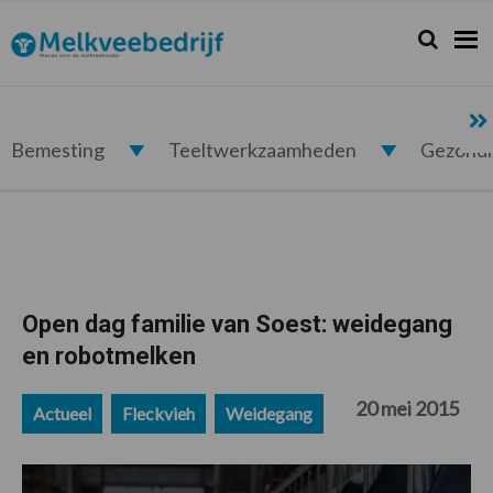
Spring
Door
Spring
Spring
naar
naar
naar
naar
Zoeken...
Zoek
Melkveebedrijf.nl
de
de
de
de
hoofdnavigatie
hoofd
eerste
voettekst
inhoud
sidebar
Bemesting
Teeltwerkzaamheden
Gezond
Open dag familie van Soest: weidegang
en robotmelken
20 mei 2015
Actueel
Fleckvieh
Weidegang