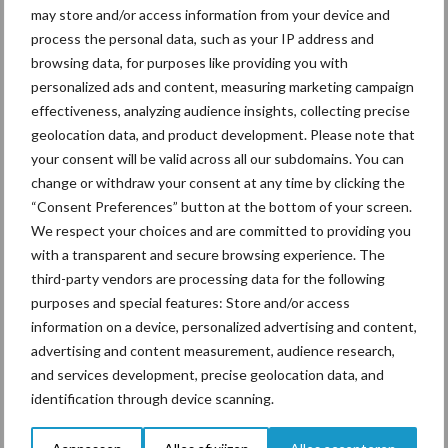
may store and/or access information from your device and
process the personal data, such as your IP address and
Mastitis
Hittestress
browsing data, for purposes like providing you with
personalized ads and content, measuring marketing campaign
effectiveness, analyzing audience insights, collecting precise
geolocation data, and product development. Please note that
your consent will be valid across all our subdomains. You can
change or withdraw your consent at any time by clicking the
Toon meer
“Consent Preferences” button at the bottom of your screen.
We respect your choices and are committed to providing you
with a transparent and secure browsing experience. The
Primaire
third-party vendors are processing data for the following
Recent nieuws
Partner nieuws
purposes and special features: Store and/or access
Sidebar
information on a device, personalized advertising and content,
6 aug
ForFarmers ziet volume en
advertising and content measurement, audience research,
marktaandeel groeien in krimpende
and services development, precise geolocation data, and
Nederlandse markt
identification through device scanning.
6 aug
Tien praktische tips voor een