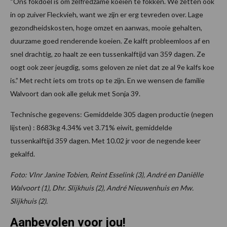
“Ons fokdoel is om zelfredzame koeien te fokken. We zetten ook
in op zuiver Fleckvieh, want we zijn er erg tevreden over. Lage
gezondheidskosten, hoge omzet en aanwas, mooie gehalten,
duurzame goed renderende koeien. Ze kalft probleemloos af en
snel drachtig, zo haalt ze een tussenkalftijd van 359 dagen. Ze
oogt ook zeer jeugdig, soms geloven ze niet dat ze al 9e kalfs koe
is.” Met recht iets om trots op te zijn. En we wensen de familie
Walvoort dan ook alle geluk met Sonja 39.
Technische gegevens: Gemiddelde 305 dagen productie (negen
lijsten) : 8683kg 4.34% vet 3.71% eiwit, gemiddelde
tussenkalftijd 359 dagen. Met 10.02 jr voor de negende keer
gekalfd.
Foto: Vlnr Janine Tobien, Reint Esselink (3), André en Daniëlle
Walvoort (1), Dhr. Slijkhuis (2), André Nieuwenhuis en Mw.
Slijkhuis (2).
Aanbevolen voor jou!