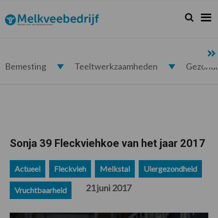
Spring
Door
Spring
Spring
naar
naar
naar
naar
Zoeken...
Zoek
Melkveebedrijf.nl
de
de
de
de
hoofdnavigatie
hoofd
eerste
voettekst
inhoud
sidebar
Bemesting
Teeltwerkzaamheden
Gezond
Sonja 39 Fleckviehkoe van het jaar 2017
Actueel
Fleckvieh
Melkstal
Uiergezondheid
21 juni 2017
Vruchtbaarheid