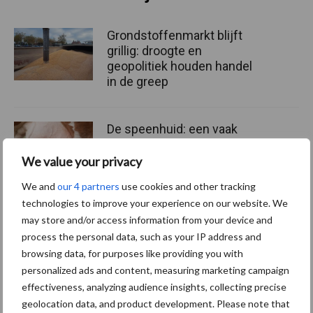
Grondstoffenmarkt blijft
grillig: droogte en
geopolitiek houden handel
in de greep
De speenhuid: een vaak
onderschatte risicofactor
voor mastitis
We value your privacy
We and
our 4 partners
use cookies and other tracking
technologies to improve your experience on our website. We
ForFarmers ziet volume en
may store and/or access information from your device and
marktaandeel groeien in
process the personal data, such as your IP address and
krimpende Nederlandse
browsing data, for purposes like providing you with
markt
personalized ads and content, measuring marketing campaign
effectiveness, analyzing audience insights, collecting precise
geolocation data, and product development. Please note that