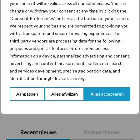
your consent will be valid across all our subdomains. You can
Themapagina's
change or withdraw your consent at any time by clicking the
“Consent Preferences” button at the bottom of your screen.
Diergezondheid
Bemesting
Fokkerij
Melkv
We respect your choices and are committed to providing you
with a transparent and secure browsing experience. The
third-party vendors are processing data for the following
purposes and special features: Store and/or access
information on a device, personalized advertising and content,
Mastitis
Hittestress
advertising and content measurement, audience research,
and services development, precise geolocation data, and
identification through device scanning.
Aanpassen
Alles afwijzen
Alles accepteren
Toon meer
Primaire
Recent nieuws
Partner nieuws