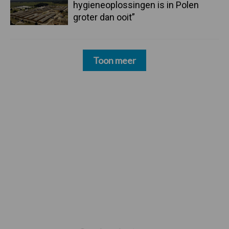
hygieneoplossingen is in Polen
groter dan ooit”
Toon meer
Footer