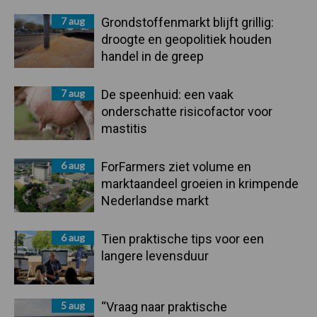
Sidebar
7 aug
Grondstoffenmarkt blijft grillig:
droogte en geopolitiek houden
handel in de greep
7 aug
De speenhuid: een vaak
onderschatte risicofactor voor
mastitis
6 aug
ForFarmers ziet volume en
marktaandeel groeien in krimpende
Nederlandse markt
6 aug
Tien praktische tips voor een
langere levensduur
5 aug
“Vraag naar praktische