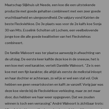
Maatschap Slijkhuis uit Neede, een koe die een uitstekende
productie met goede gehalten combineert met een zeer goede
vruchtbaarheid en uiergezondheid. De vakjury vond Katrien de
beste Fleckviehkoe. De 3e plaats was voor de 2e kalfs koe Sonja
30 van Mts. Esselink-Scholten uit Lochem, een veelbelovende
jonge koe die alle goede kwaliteiten van het Fleckviehras
combineert.
De familie Walvoort was ter plaatse aanwezig in afwachting van
de uitslag. De eerste keer kalfde deze koe in de sneeuw, het is
een koe met veel karakter, vertelt Daniëlle Walvoort. “Ze is een
koe met een fijn karakter, die altijd als eerste de melkstal inloopt
en haar dochter er achteraan, zo wil je er wel een stal vol. Ook
hebben we geen veeartskosten en kalft ze vanzelf. Vorig jaar was
deze koe vierde bij de Fleckviehkoe verkiezing, maar ze zet maar
door, dus hebben we haar weer opgegeven. Dat we zouden
winnen is toch een verrassing.” André Walvoort is zichtbaar trots: