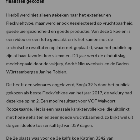
finalisten gekozen.
Hierbij werd niet alleen gekeken naar het exterieur en
Fleckviehtype, maar werd er ook geselecteerd op vruchtbaarheid,
goede uiergezondheid en goede productie. Van deze 3 koeien is
een video en een foto gemaakt en is het samen met de
technische resultaten op internet geplaatst, waar het publiek op
zijn of haar favoriet kon stemmen. Dit jaar werd de einduitslag
medebepaald door de vakjury, André Nieuwenhuis en de Baden-
Württembergse Janine Tobien.
Dit heeft een winnares opgeleverd, Sonja 39 is door het publiek
gekozen als beste Fleckviehkoe van het jaar 2017, de vakjury had
deze koe op nr. 2. Een mooi resultaat voor VOF Walvoort-
Roozegaarde. Het is een massale karaktervolle koe, die uitblinkt
met hoge gehalten en zeer goede vruchtbaarheid, zo blijkt wel uit
de gemiddelde tussenkalftijd van 359 dagen.
De 2e plaats was voor de 3e kalfs koe Katrien 3342 van