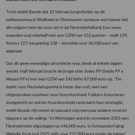
Trots meldt Beunk dat 22 februari jongstleden op de
jubileumshow in Weilheim in Oberbayern opnieuw een hamer viel
die volgens hem de toon zet in de Fleckviehfokkerij. Een twee
maanden oud stierkalf met een GZW van 152 punten – melk 129,
fitness 127, bespiering 128 – wisselde voor 36.500 euro van
eigenaar.
Dat dit geen eenmalige uitschieter was, bleek al enkele dagen
eerder. Half februari bracht de jonge stier Soleo PP (Seide PP x
Masasi PP+) met een GZW van 142 liefst 87.000 euro op. “De
markt voor Fleckviehsperma is heter dan ooit, met een
uitgesproken voorkeur voor hoornloosheid. Fokkers investeren
doelgericht en zetten hoornloosheid centraal in hun strategie”,
meldt Beunk. Hij noemt en passant nog een paar andere recente
klappers op de veiling. “In Wertingen werd in november 2025 een
Fleckviehstier afgeslagen op 146.000 euro. In Schwandorf ging
Melodie Pp in juni 2025 zelfs voor 222.000 euro onder de hamer.”