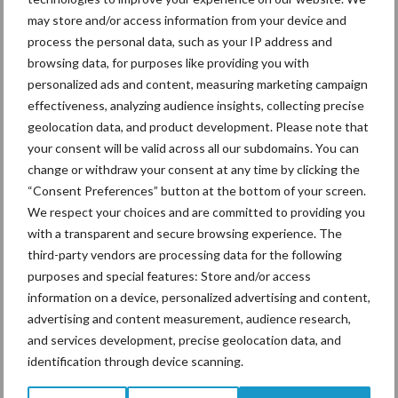
may store and/or access information from your device and
Volgens Beunk is de conclusie helder: de wereldwijde vraag naar
process the personal data, such as your IP address and
Fleckvieh groeit, de prijzen stijgen mee en hoornloosheid is
browsing data, for purposes like providing you with
daarbij geen trend meer, maar de nieuwe standaard. Bayern
personalized ads and content, measuring marketing campaign
Genetik manifesteert zich als marktleider als het gaat om
effectiveness, analyzing audience insights, collecting precise
Fleckvieh. De organisatie telt circa 20.000 leden en klanten,
geolocation data, and product development. Please note that
houdt rond de 100 fokstieren aan op verschillende locaties en
your consent will be valid across all our subdomains. You can
investeert consequent in genetische vooruitgang.
change or withdraw your consent at any time by clicking the
“Consent Preferences” button at the bottom of your screen.
Tekst: Gerben Hofman
We respect your choices and are committed to providing you
Beeld: Bayern Genetik
with a transparent and secure browsing experience. The
third-party vendors are processing data for the following
Aanbevolen voor jou!
purposes and special features: Store and/or access
information on a device, personalized advertising and content,
advertising and content measurement, audience research,
Grondstoffenmarkt blijft
and services development, precise geolocation data, and
grillig: droogte en
geopolitiek houden handel
identification through device scanning.
in de greep