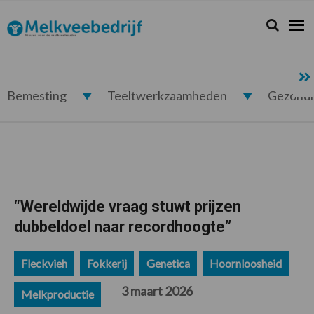
Spring
Door
Spring
Spring
naar
naar
naar
naar
Zoeken...
Zoek
Melkveebedrijf.nl
de
de
de
de
hoofdnavigatie
hoofd
eerste
voettekst
inhoud
sidebar
Bemesting
Teeltwerkzaamheden
Gezond
“Wereldwijde vraag stuwt prijzen
dubbeldoel naar recordhoogte”
Fleckvieh
Fokkerij
Genetica
Hoornloosheid
3 maart 2026
Melkproductie