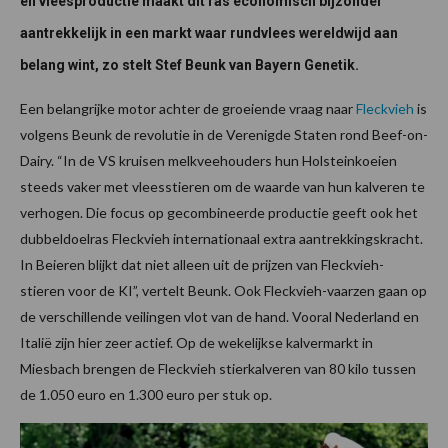
én vleesproductie maakt dit ras economisch bijzonder
aantrekkelijk in een markt waar rundvlees wereldwijd aan
belang wint, zo stelt Stef Beunk van Bayern Genetik.
Een belangrijke motor achter de groeiende vraag naar
Fleckvieh
is
volgens Beunk de revolutie in de Verenigde Staten rond Beef-on-
Dairy. “In de VS kruisen melkveehouders hun Holsteinkoeien
steeds vaker met vleesstieren om de waarde van hun kalveren te
verhogen. Die focus op gecombineerde productie geeft ook het
dubbeldoelras Fleckvieh internationaal extra aantrekkingskracht.
In Beieren blijkt dat niet alleen uit de prijzen van Fleckvieh-
stieren voor de KI”, vertelt Beunk. Ook Fleckvieh-vaarzen gaan op
de verschillende veilingen vlot van de hand. Vooral Nederland en
Italië zijn hier zeer actief. Op de wekelijkse kalvermarkt in
Miesbach brengen de Fleckvieh stierkalveren van 80 kilo tussen
de 1.050 euro en 1.300 euro per stuk op.