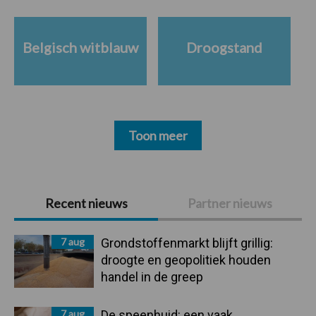
Belgisch witblauw
Droogstand
Toon meer
Primaire
Recent nieuws
Partner nieuws
Sidebar
7 aug
Grondstoffenmarkt blijft grillig:
droogte en geopolitiek houden
handel in de greep
7 aug
De speenhuid: een vaak