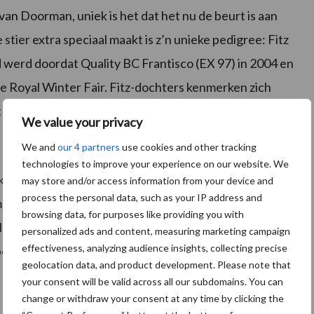
an Doorman, uniek is het dat het nu de beurt is aan
tier extra speciaal maakt is z’n unieke pedigree: Fitz
nd werd doordat Quality BC Frantisco (EX 97) in 2004 en
Royal Winter Fair. Fitz-dochters kenmerken zich
t goede uiers en benen.
We value your privacy
We and
our 4 partners
use cookies and other tracking
technologies to improve your experience on our website. We
ikman x Magna P). Fun P kwam tijdens de afgelopen
may store and/or access information from your device and
process the personal data, such as your IP address and
manzoon stamt uit de excellente Caudumer Lol 306 PP,
browsing data, for purposes like providing you with
uele keuring. De fokwaarde van deze echte melkstier
personalized ads and content, measuring marketing campaign
effectiveness, analyzing audience insights, collecting precise
benen (109) zien. Een bijkomend voordeel is dat Fun P
geolocation data, and product development. Please note that
your consent will be valid across all our subdomains. You can
change or withdraw your consent at any time by clicking the