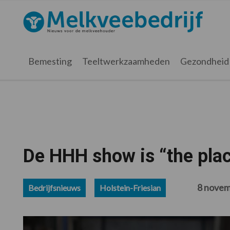
Spring
Door
Spring
Spring
naar
naar
naar
naar
Melkveebedrijf.nl
de
de
de
de
hoofdnavigatie
hoofd
eerste
voettekst
inhoud
sidebar
Bemesting
Teeltwerkzaamheden
Gezondheid
De HHH show is “the plac
8 novem
Bedrijfsnieuws
Holstein-Friesian