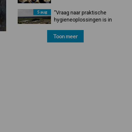
5 aug
“Vraag naar praktische
hygieneoplossingen is in
Polen groter dan ooit”
Toon meer