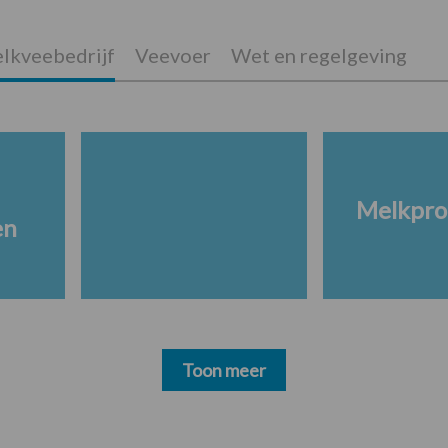
lkveebedrijf
Veevoer
Wet en regelgeving
Melkpro
en
Toon meer