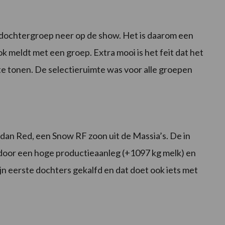
dochtergroep neer op de show. Het is daarom een
ok meldt met een groep. Extra mooi is het feit dat het
 te tonen. De selectieruimte was voor alle groepen
an Red, een Snow RF zoon uit de Massia’s. De in
door een hoge productieaanleg (+1097 kg melk) en
jn eerste dochters gekalfd en dat doet ook iets met