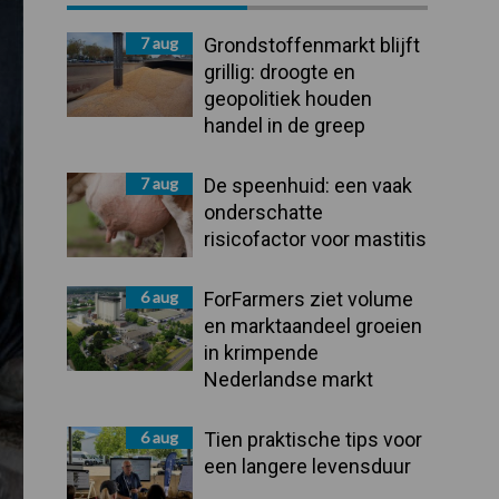
Sidebar
7 aug
Grondstoffenmarkt blijft
grillig: droogte en
geopolitiek houden
handel in de greep
7 aug
De speenhuid: een vaak
onderschatte
risicofactor voor mastitis
6 aug
ForFarmers ziet volume
en marktaandeel groeien
in krimpende
Nederlandse markt
6 aug
Tien praktische tips voor
een langere levensduur