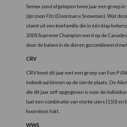
Semex zond afgelopen twee jaar een groep in v
zijn zoon Fitz (Doorman x Snowman). Wat deze s
stamt uit een koefamilie die in één klap beke
2005 Supreme Champion werd op de Canadese 
door de balans in de dieren gecombineerd me
CRV
CRV komt dit jaar met een groep van Fun P (A
indexdraai binnen op de vierde plaats. De Aik
die dit jaar zelf opgegeven is voor de individ
laat een combinatie van sterke uiers (110) en 
hoornloos fokt.
WWS