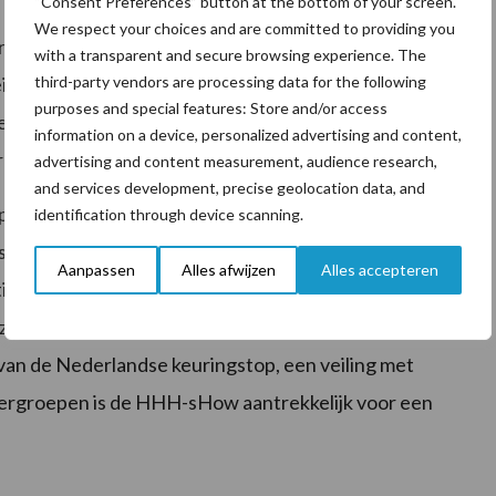
“Consent Preferences” button at the bottom of your screen.
We respect your choices and are committed to providing you
ross x Supersire). De voormalige nummer 1 op de GTPI
with a transparent and secure browsing experience. The
third-party vendors are processing data for the following
ein sHow. Vorig jaar bracht de bijna 10 maanden jonge
purposes and special features: Store and/or access
ens de Tulip Sale. De selectieruimte was zeer beperkt,
information on a device, personalized advertising and content,
hun melkuitstraling en beste uiers.
advertising and content measurement, audience research,
and services development, precise geolocation data, and
op zaterdag 8 december 2018 in de IJsselhallen te
identification through device scanning.
ast het bewonderen van deze dochtergroep dient de
Aanpassen
Alles afwijzen
Alles accepteren
ingsplaats voor melkveehouders uit binnen- en
bezet en de vijf hoofdsponsors verwelkomen u wanneer
van de Nederlandse keuringstop, een veiling met
tergroepen is de HHH-sHow aantrekkelijk voor een