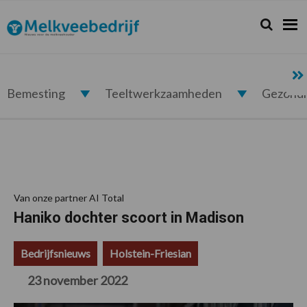
Spring
Door
Spring
Spring
naar
naar
naar
naar
Zoeken...
Zoek
Melkveebedrijf.nl
de
de
de
de
hoofdnavigatie
hoofd
eerste
voettekst
inhoud
sidebar
Bemesting
Teeltwerkzaamheden
Gezond
Van onze partner AI Total
Haniko dochter scoort in Madison
Bedrijfsnieuws
Holstein-Friesian
23 november 2022