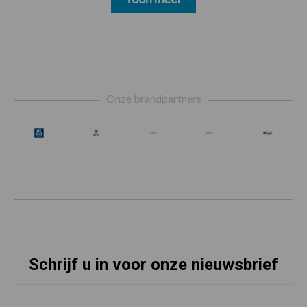
Footer
Onze brandpartners
Schrijf u in voor onze nieuwsbrief