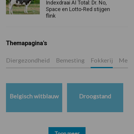
Indexdraai AI Total: Dr. No,
Space en Lotto-Red stijgen
flink
Themapagina's
Diergezondheid
Bemesting
Fokkerij
Melkv
Belgisch witblauw
Droogstand
Toon meer