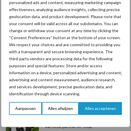
personalized ads and content, measuring marketing campaign
Oakfield Solom Footloose EX-96, Supreme Champion WDE
effectiveness, analyzing audience insights, collecting precise
2022. Nu drachtig van
HANIKO
!
geolocation data, and product development. Please note that
Aanbevolen voor jou!
P
your consent will be valid across all our subdomains. You can
change or withdraw your consent at any time by clicking the
S
“Consent Preferences” button at the bottom of your screen.
Van onze partner AI Total
We respect your choices and are committed to providing you
DG ROMANO P RED
with a transparent and secure browsing experience. The
nieuwkomer in de
third-party vendors are processing data for the following
indexdraai met hoog vet- en
eiwitgehalte
purposes and special features: Store and/or access
information on a device, personalized advertising and content,
advertising and content measurement, audience research,
Van onze partner AI Total
and services development, precise geolocation data, and
Dochtergroep Andy-Red
identification through device scanning.
toont ontwikkeling laatste
jaren
Aanpassen
Alles afwijzen
Alles accepteren
Van onze partner AI Total