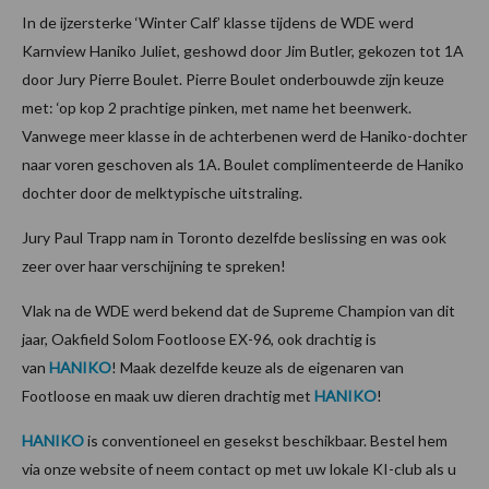
In de ijzersterke ‘Winter Calf’ klasse tijdens de WDE werd
Karnview Haniko Juliet, geshowd door Jim Butler, gekozen tot 1A
door Jury Pierre Boulet. Pierre Boulet onderbouwde zijn keuze
met: ‘op kop 2 prachtige pinken, met name het beenwerk.
Vanwege meer klasse in de achterbenen werd de Haniko-dochter
naar voren geschoven als 1A. Boulet complimenteerde de Haniko
dochter door de melktypische uitstraling.
Jury Paul Trapp nam in Toronto dezelfde beslissing en was ook
zeer over haar verschijning te spreken!
Vlak na de WDE werd bekend dat de Supreme Champion van dit
jaar, Oakfield Solom Footloose EX-96, ook drachtig is
van
HANIKO
! Maak dezelfde keuze als de eigenaren van
Footloose en maak uw dieren drachtig met
HANIKO
!
HANIKO
is conventioneel en gesekst beschikbaar. Bestel hem
via onze website of neem contact op met uw lokale KI-club als u