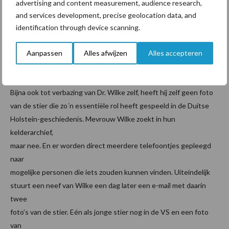
advertising and content measurement, audience research,
and services development, precise geolocation data, and
identification through device scanning.
Aanpassen
Alles afwijzen
Alles accepteren
Holsteinstier Pabst Ideal als jong stier
Bijna ook tot verbazing van Dr. Wilke zelf, heeft hij zelf geen foto
van de stier die zo´n essentiële rol heeft gespeeld in de Duitse
Holstein-geschiedenis. Mevrouw Wilke zoekt in hun
kelderarchief,
maar nee. En er worden direct meerdere telefoontjes gepleegd
naar
mogelijke personen die iets zouden kunnen vinden. Uiteindelijk
stuurt een neef van Wilke een dag later een e-mail met daarin
twee
foto’s van de stier. Eén als jonge stier nog in de VS en een foto
van