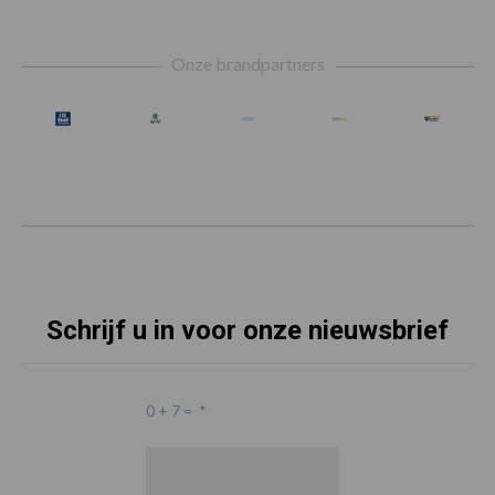
Footer
Onze brandpartners
Schrijf u in voor onze nieuwsbrief
0 + 7 =
*