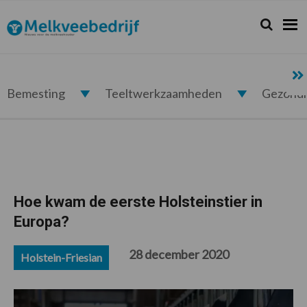
Spring
Door
Spring
Spring
naar
naar
naar
naar
Zoeken...
Zoek
Melkveebedrijf.nl
de
de
de
de
hoofdnavigatie
hoofd
eerste
voettekst
inhoud
sidebar
Bemesting
Teeltwerkzaamheden
Gezond
Hoe kwam de eerste Holsteinstier in
Europa?
28 december 2020
Holstein-Friesian