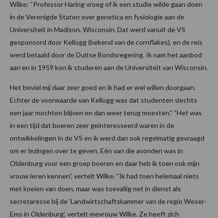
Wilke: “Professor Haring vroeg of ik een studie wilde gaan doen
in de Verenigde Staten over genetica en fysiologie aan de
Universiteit in Madison, Wisconsin. Dat werd vanuit de VS
gesponsord door Kellogg (bekend van de cornflakes), en de reis
werd betaald door de Duitse Bondsregering. Ik nam het aanbod
aan en in 1959 kon ik studeren aan de Universiteit van Wisconsin.
Het beviel mij daar zeer goed en ik had er wel willen doorgaan.
Echter de voorwaarde van Kellogg was dat studenten slechts
een jaar mochten blijven en dan weer terug moesten.” “Het was
in een tijd dat boeren zeer geïnteresseerd waren in de
ontwikkelingen in de VS en ik werd dan ook regelmatig gevraagd
om er lezingen over te geven. Eén van die avonden was in
Oldenburg voor een groep boeren en daar heb ik toen ook mijn
vrouw leren kennen”, vertelt Wilke. “Ik had toen helemaal niets
met koeien van doen, maar was toevallig net in dienst als
secretaresse bij de ‘Landwirtschaftskammer van de regio Weser-
Ems in Oldenburg’, vertelt mevrouw Wilke. Ze heeft zich