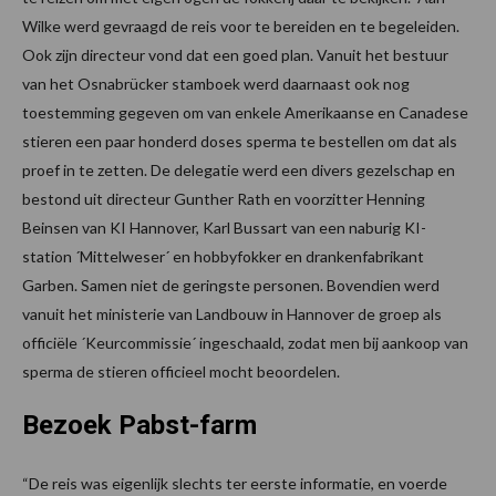
Wilke werd gevraagd de reis voor te bereiden en te begeleiden.
Ook zijn directeur vond dat een goed plan. Vanuit het bestuur
van het Osnabrücker stamboek werd daarnaast ook nog
toestemming gegeven om van enkele Amerikaanse en Canadese
stieren een paar honderd doses sperma te bestellen om dat als
proef in te zetten. De delegatie werd een divers gezelschap en
bestond uit directeur Gunther Rath en voorzitter Henning
Beinsen van KI Hannover, Karl Bussart van een naburig KI-
station ´Mittelweser´ en hobbyfokker en drankenfabrikant
Garben. Samen niet de geringste personen. Bovendien werd
vanuit het ministerie van Landbouw in Hannover de groep als
officiële ´Keurcommissie´ ingeschaald, zodat men bij aankoop van
sperma de stieren officieel mocht beoordelen.
Bezoek Pabst-farm
“De reis was eigenlijk slechts ter eerste informatie, en voerde