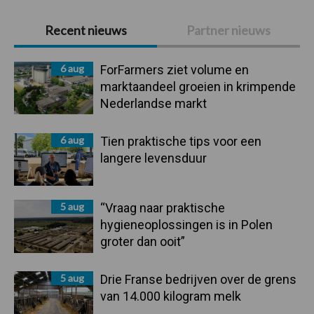
Primaire
Recent nieuws
Partner nieuws
Sidebar
6 aug
ForFarmers ziet volume en
marktaandeel groeien in krimpende
Nederlandse markt
6 aug
Tien praktische tips voor een
langere levensduur
5 aug
“Vraag naar praktische
hygieneoplossingen is in Polen
groter dan ooit”
5 aug
Drie Franse bedrijven over de grens
van 14.000 kilogram melk