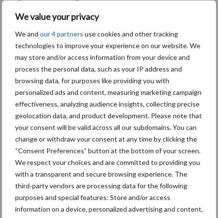
werd de afhandeling geregeld door Dave Wieckelt, een
We value your privacy
Amerikaanse studievriend. Deze vriend volgde tegelijk met mij de
We and
our 4 partners
use cookies and other tracking
opleiding die ik in Wisconsin had gedaan. Uiteindelijk werd de
technologies to improve your experience on our website. We
Holsteinstier duidelijk binnen de limiet gekocht voor 7.000 dollar”,
may store and/or access information from your device and
vertelt Wilke.
process the personal data, such as your IP address and
Benieuwd hoe de Holsteinstier uiteindelijk in Europa is
browsing data, for purposes like providing you with
personalized ads and content, measuring marketing campaign
aangekomen? Maak gebruik van de actie onderaan deze pagina en
effectiveness, analyzing audience insights, collecting precise
lees het gehele artikel!
geolocation data, and product development. Please note that
Foto Holsteinstier Pabst Ideal
your consent will be valid across all our subdomains. You can
change or withdraw your consent at any time by clicking the
“Consent Preferences” button at the bottom of your screen.
We respect your choices and are committed to providing you
with a transparent and secure browsing experience. The
third-party vendors are processing data for the following
purposes and special features: Store and/or access
information on a device, personalized advertising and content,