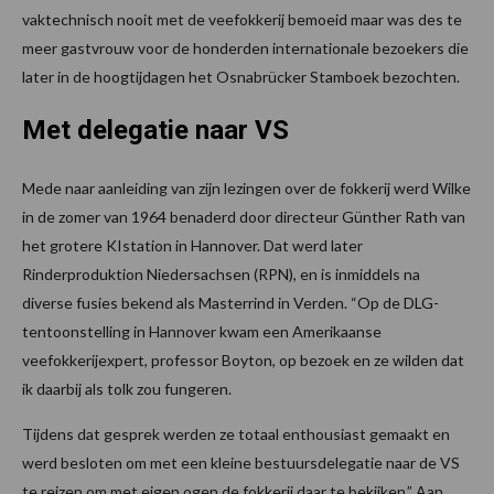
vaktechnisch nooit met de veefokkerij bemoeid maar was des te
meer gastvrouw voor de honderden internationale bezoekers die
later in de hoogtijdagen het Osnabrücker Stamboek bezochten.
Met delegatie naar VS
Mede naar aanleiding van zijn lezingen over de fokkerij werd Wilke
in de zomer van 1964 benaderd door directeur Günther Rath van
het grotere KIstation in Hannover. Dat werd later
Rinderproduktion Niedersachsen (RPN), en is inmiddels na
diverse fusies bekend als Masterrind in Verden. “Op de DLG-
tentoonstelling in Hannover kwam een Amerikaanse
veefokkerijexpert, professor Boyton, op bezoek en ze wilden dat
ik daarbij als tolk zou fungeren.
Tijdens dat gesprek werden ze totaal enthousiast gemaakt en
werd besloten om met een kleine bestuursdelegatie naar de VS
te reizen om met eigen ogen de fokkerij daar te bekijken.” Aan