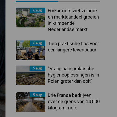
Sidebar
6 aug
ForFarmers ziet volume
en marktaandeel groeien
in krimpende
Nederlandse markt
6 aug
Tien praktische tips voor
een langere levensduur
5 aug
“Vraag naar praktische
hygieneoplossingen is in
Polen groter dan ooit”
5 aug
Drie Franse bedrijven
over de grens van 14.000
kilogram melk