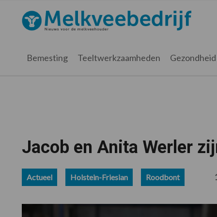
Spring
Door
Spring
Spring
naar
naar
naar
naar
Melkveebedrijf.nl
de
de
de
de
hoofdnavigatie
hoofd
eerste
voettekst
inhoud
sidebar
Bemesting
Teeltwerkzaamheden
Gezondheid
Jacob en Anita Werler z
Actueel
Holstein-Friesian
Roodbont