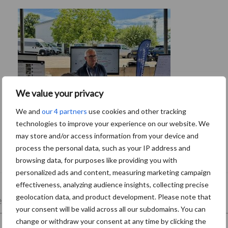
We value your privacy
We and
our 4 partners
use cookies and other tracking
technologies to improve your experience on our website. We
may store and/or access information from your device and
Tien praktische tips voor een langere
process the personal data, such as your IP address and
levensduur
browsing data, for purposes like providing you with
personalized ads and content, measuring marketing campaign
effectiveness, analyzing audience insights, collecting precise
geolocation data, and product development. Please note that
lkveebedrijf
Veevoer
Wet en regelgeving
your consent will be valid across all our subdomains. You can
change or withdraw your consent at any time by clicking the