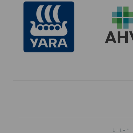
1 + 1 =
*