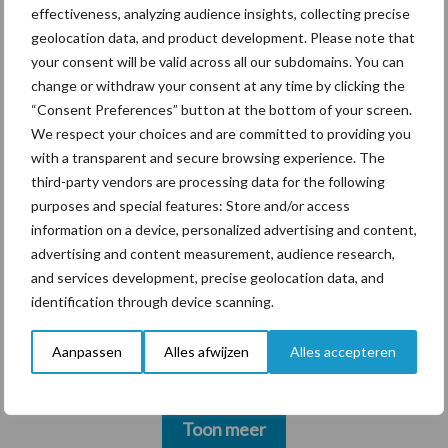
krimpende Nederlandse
effectiveness, analyzing audience insights, collecting precise
markt
geolocation data, and product development. Please note that
your consent will be valid across all our subdomains. You can
change or withdraw your consent at any time by clicking the
“Consent Preferences” button at the bottom of your screen.
Themapagina's
We respect your choices and are committed to providing you
with a transparent and secure browsing experience. The
Diergezondheid
Bemesting
Fokkerij
Melkv
third-party vendors are processing data for the following
purposes and special features: Store and/or access
information on a device, personalized advertising and content,
advertising and content measurement, audience research,
and services development, precise geolocation data, and
Belgisch witblauw
Droogstand
identification through device scanning.
Aanpassen
Alles afwijzen
Alles accepteren
Toon meer