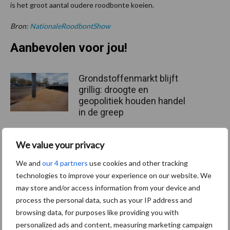
is het groot aantal oudere roodbonte koeien.
Bron:
NationaleRoodbontShow
Aanbevolen voor jou!
Grondstoffenmarkt blijft
grillig: droogte en
geopolitiek houden handel
in de greep
We value your privacy
De speenhuid: een vaak
onderschatte risicofactor
We and
our 4 partners
use cookies and other tracking
voor mastitis
technologies to improve your experience on our website. We
may store and/or access information from your device and
process the personal data, such as your IP address and
browsing data, for purposes like providing you with
ForFarmers ziet volume en
personalized ads and content, measuring marketing campaign
marktaandeel groeien in