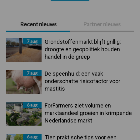
Primaire
Recent nieuws
Partner nieuws
Sidebar
7 aug
Grondstoffenmarkt blijft grillig:
droogte en geopolitiek houden
handel in de greep
7 aug
De speenhuid: een vaak
onderschatte risicofactor voor
mastitis
6 aug
ForFarmers ziet volume en
marktaandeel groeien in krimpende
Nederlandse markt
6 aug
Tien praktische tips voor een