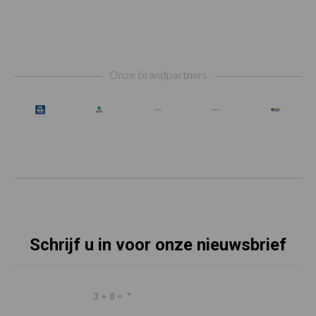
Footer
Onze brandpartners
Schrijf u in voor onze nieuwsbrief
3 + 8 =
*