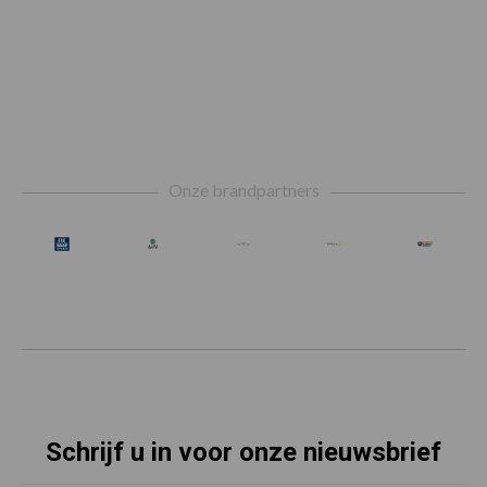
Footer
Onze brandpartners
Schrijf u in voor onze nieuwsbrief