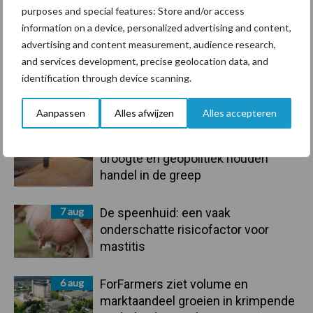
purposes and special features: Store and/or access
information on a device, personalized advertising and content,
Toon meer
advertising and content measurement, audience research,
and services development, precise geolocation data, and
identification through device scanning.
Primaire
Recent nieuws
Partner nieuws
Aanpassen
Alles afwijzen
Alles accepteren
Sidebar
7 aug
Grondstoffenmarkt blijft grillig:
droogte en geopolitiek houden
handel in de greep
7 aug
De speenhuid: een vaak
onderschatte risicofactor voor
mastitis
6 aug
ForFarmers ziet volume en
marktaandeel groeien in krimpende