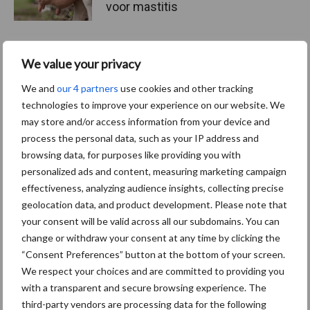
voor mastitis
We value your privacy
ForFarmers ziet volume en
marktaandeel groeien in
We and
our 4 partners
use cookies and other tracking
krimpende Nederlandse
technologies to improve your experience on our website. We
markt
may store and/or access information from your device and
process the personal data, such as your IP address and
browsing data, for purposes like providing you with
personalized ads and content, measuring marketing campaign
Diergezondheid
Bemesting
Fokkerij
Melkv
effectiveness, analyzing audience insights, collecting precise
geolocation data, and product development. Please note that
your consent will be valid across all our subdomains. You can
change or withdraw your consent at any time by clicking the
“Consent Preferences” button at the bottom of your screen.
Mastitis
Hittestress
We respect your choices and are committed to providing you
with a transparent and secure browsing experience. The
third-party vendors are processing data for the following