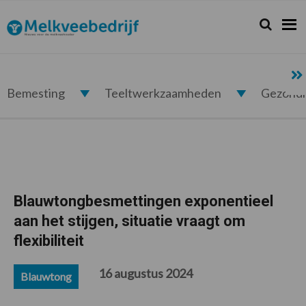
Spring
Door
Spring
Spring
naar
naar
naar
naar
Zoeken...
Zoek
Melkveebedrijf.nl
de
de
de
de
hoofdnavigatie
hoofd
eerste
voettekst
inhoud
sidebar
Bemesting
Teeltwerkzaamheden
Gezond
Blauwtongbesmettingen exponentieel
aan het stijgen, situatie vraagt om
flexibiliteit
16 augustus 2024
Blauwtong