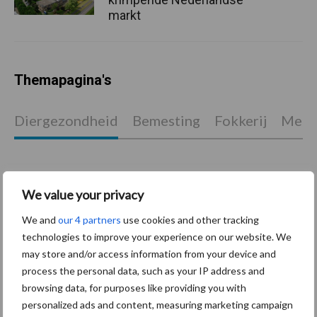
markt
Themapagina's
Diergezondheid
Bemesting
Fokkerij
Melkv
We value your privacy
Mastitis
Hittestress
We and
our 4 partners
use cookies and other tracking
technologies to improve your experience on our website. We
may store and/or access information from your device and
process the personal data, such as your IP address and
browsing data, for purposes like providing you with
Toon meer
personalized ads and content, measuring marketing campaign