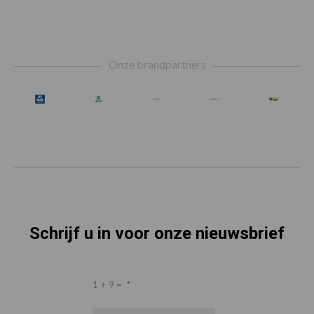
Footer
Onze brandpartners
Schrijf u in voor onze nieuwsbrief
1 + 9 =
*