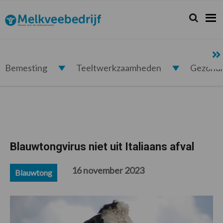
Spring
Door
Spring
Spring
naar
naar
naar
naar
Zoeken...
Zoek
Melkveebedrijf.nl
de
de
de
de
hoofdnavigatie
hoofd
eerste
voettekst
inhoud
sidebar
Bemesting
Teeltwerkzaamheden
Gezond
Blauwtongvirus niet uit Italiaans afval
16 november 2023
Blauwtong