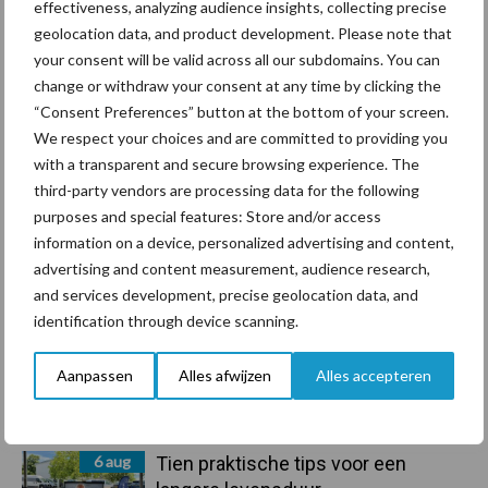
effectiveness, analyzing audience insights, collecting precise
geolocation data, and product development. Please note that
Primaire
your consent will be valid across all our subdomains. You can
Recent nieuws
Partner nieuws
change or withdraw your consent at any time by clicking the
Sidebar
“Consent Preferences” button at the bottom of your screen.
7 aug
Grondstoffenmarkt blijft grillig:
We respect your choices and are committed to providing you
droogte en geopolitiek houden
with a transparent and secure browsing experience. The
handel in de greep
third-party vendors are processing data for the following
purposes and special features: Store and/or access
7 aug
De speenhuid: een vaak
information on a device, personalized advertising and content,
onderschatte risicofactor voor
advertising and content measurement, audience research,
mastitis
and services development, precise geolocation data, and
identification through device scanning.
6 aug
ForFarmers ziet volume en
Aanpassen
Alles afwijzen
Alles accepteren
marktaandeel groeien in krimpende
Nederlandse markt
6 aug
Tien praktische tips voor een