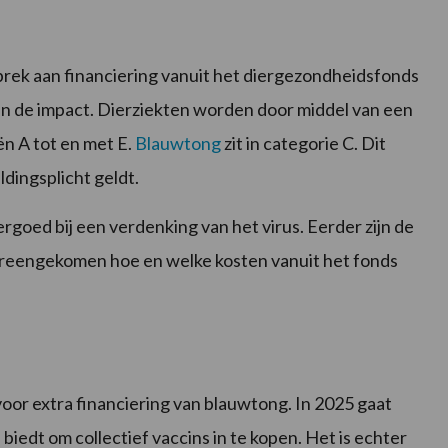
brek aan financiering vanuit het diergezondheidsfonds
an de impact. Dierziekten worden door middel van een
ën A tot en met E.
Blauwtong
zit in categorie C. Dit
dingsplicht geldt.
oed bij een verdenking van het virus. Eerder zijn de
vereengekomen hoe en welke kosten vanuit het fonds
or extra financiering van blauwtong. In 2025 gaat
edt om collectief vaccins in te kopen. Het is echter