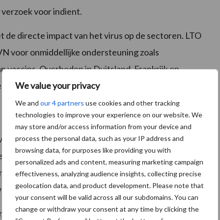
 verzoek voor indient.
 de directe impact van het virus op de sectoren. LTO
VN voor onmiddellijke ondersteuning zoals
n vaccins. Overheden in Duitsland, Frankrijk en
 aanschaf van de vaccins.
We value your privacy
We and
our 4 partners
use cookies and other tracking
technologies to improve your experience on our website. We
may store and/or access information from your device and
ver de
vaccinatie van dieren tegen blauwtong
op een
process the personal data, such as your IP address and
browsing data, for purposes like providing you with
besmettingen. Het virus wordt overgedragen van knut
personalized ads and content, measuring marketing campaign
geen verschijnselen vertonen van blauwtong op een
effectiveness, analyzing audience insights, collecting precise
geolocation data, and product development. Please note that
 wel gevaccineerd worden.
your consent will be valid across all our subdomains. You can
change or withdraw your consent at any time by clicking the
jn op het moment van vaccineren. Een dier dat