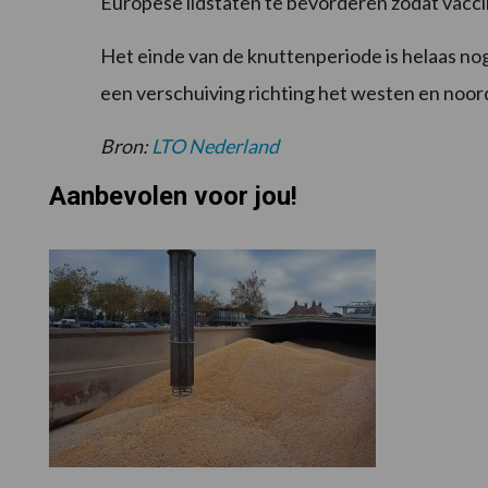
Europese lidstaten te bevorderen zodat vaccins
Het einde van de knuttenperiode is helaas nog
een verschuiving richting het westen en noo
Bron:
LTO
Nederland
Aanbevolen voor jou!