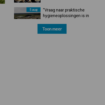
5 aug
“Vraag naar praktische
hygieneoplossingen is in
Polen groter dan ooit”
Toon meer