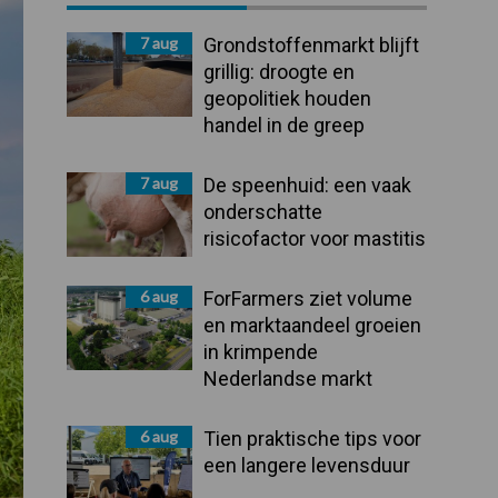
Sidebar
7 aug
Grondstoffenmarkt blijft
grillig: droogte en
geopolitiek houden
handel in de greep
7 aug
De speenhuid: een vaak
onderschatte
risicofactor voor mastitis
6 aug
ForFarmers ziet volume
en marktaandeel groeien
in krimpende
Nederlandse markt
6 aug
Tien praktische tips voor
een langere levensduur