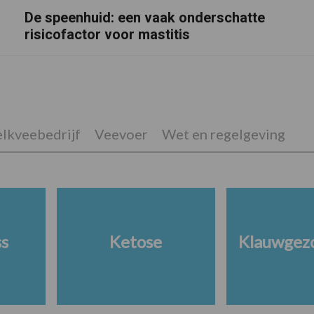
De speenhuid: een vaak onderschatte
risicofactor voor mastitis
lkveebedrijf
Veevoer
Wet en regelgeving
ss
Ketose
Klauwgez