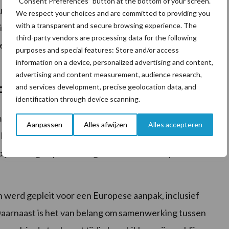
“Consent Preferences” button at the bottom of your screen.
rlijke immuniteit op en hoeft daardoor niet meer
We respect your choices and are committed to providing you
with a transparent and secure browsing experience. The
ies om één naald per dier te gebruiken. Meer
third-party vendors are processing data for the following
je in de digitale bijeenkomst van de Gezondheidsdienst
purposes and special features: Store and/or access
information on a device, personalized advertising and content,
advertising and content measurement, audience research,
or blauwtong
and services development, precise geolocation data, and
identification through device scanning.
 impact van) blauwtong in de media. Ook de buitenlandse
Aanpassen
Alles afwijzen
Alles accepteren
 Norel, bestuurder bij LTO vakgroep schapenhouderij
n bij LTO afgelopen week geïnterviewd door persbureau
en werd gepleit voor een Europese aanpak, inclusief
Daarnaast is het van belang om samenwerking tussen