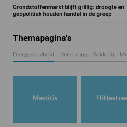
Grondstoffenmarkt blijft grillig: droogte en
geopolitiek houden handel in de greep
Themapagina's
Diergezondheid
Bemesting
Fokkerij
Me
Mastitis
Hittestre