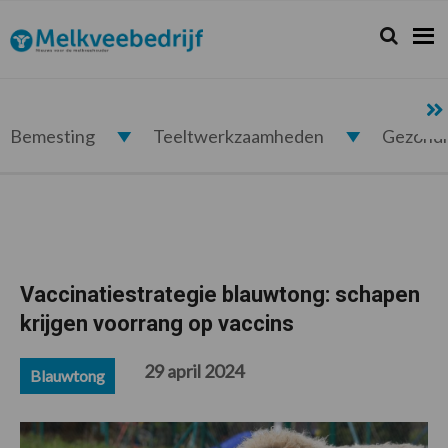
Spring
Door
Spring
Spring
naar
naar
naar
naar
Zoeken...
Zoek
Melkveebedrijf.nl
de
de
de
de
hoofdnavigatie
hoofd
eerste
voettekst
inhoud
sidebar
Bemesting
Teeltwerkzaamheden
Gezond
Vaccinatiestrategie blauwtong: schapen
krijgen voorrang op vaccins
29 april 2024
Blauwtong