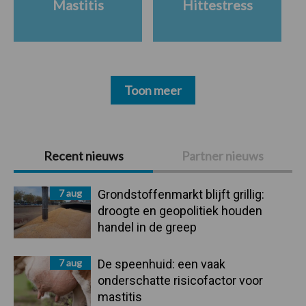
Mastitis
Hittestress
Toon meer
Primaire
Recent nieuws
Partner nieuws
Sidebar
7 aug
Grondstoffenmarkt blijft grillig:
droogte en geopolitiek houden
handel in de greep
7 aug
De speenhuid: een vaak
onderschatte risicofactor voor
mastitis