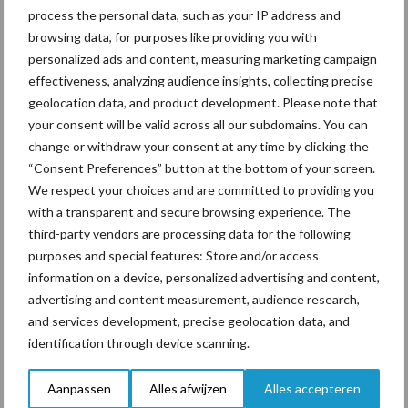
process the personal data, such as your IP address and
blauwtong
browsing data, for purposes like providing you with
personalized ads and content, measuring marketing campaign
Het is maar beperkt te voorspellen hoe de beschikbaarheid van
effectiveness, analyzing audience insights, collecting precise
geolocation data, and product development. Please note that
vaccins zich zal ontwikkelen. Daarom wordt er in deze strategie
your consent will be valid across all our subdomains. You can
vooral op de inzet van de eerste batches vaccin die beschikbaar
change or withdraw your consent at any time by clicking the
zullen komen gefocust. Als na verloop van tijd wijziging van de
“Consent Preferences” button at the bottom of your screen.
strategie nodig blijkt, zal daar opnieuw over gecommuniceerd
We respect your choices and are committed to providing you
worden vanuit de betrokken partijen.
with a transparent and secure browsing experience. The
third-party vendors are processing data for the following
Bron:
LTO
purposes and special features: Store and/or access
Aanbevolen voor jou!
information on a device, personalized advertising and content,
advertising and content measurement, audience research,
and services development, precise geolocation data, and
Grondstoffenmarkt blijft
identification through device scanning.
grillig: droogte en
geopolitiek houden handel
in de greep
Aanpassen
Alles afwijzen
Alles accepteren