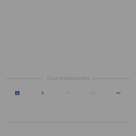
Footer
Onze brandpartners