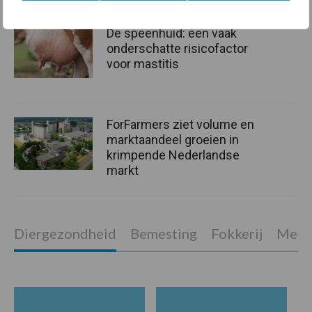
De speenhuid: een vaak
onderschatte risicofactor
voor mastitis
ForFarmers ziet volume en
marktaandeel groeien in
krimpende Nederlandse
markt
Diergezondheid
Bemesting
Fokkerij
Melkv