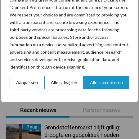
Diergezondheid
Bemesting
Fokkerij
Melkv
“Consent Preferences” button at the bottom of your screen.
We respect your choices and are committed to providing you
with a transparent and secure browsing experience. The
third-party vendors are processing data for the following
purposes and special features: Store and/or access
Mastitis
Hittestress
information on a device, personalized advertising and content,
advertising and content measurement, audience research,
and services development, precise geolocation data, and
identification through device scanning.
Toon meer
Aanpassen
Alles afwijzen
Alles accepteren
Primaire
Recent nieuws
Partner nieuws
Sidebar
7 aug
Grondstoffenmarkt blijft grillig:
droogte en geopolitiek houden