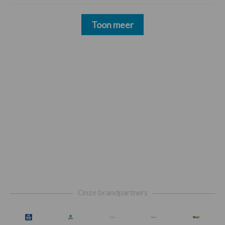
Toon meer
Footer
Onze brandpartners