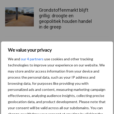
Grondstoffenmarkt blijft
grillig: droogte en
geopolitiek houden handel
in de greep
De speenhuid: een vaak
We value your privacy
onderschatte risicofactor
voor mastitis
We and
our 4 partners
use cookies and other tracking
technologies to improve your experience on our website. We
may store and/or access information from your device and
ForFarmers ziet volume en
process the personal data, such as your IP address and
marktaandeel groeien in
browsing data, for purposes like providing you with
krimpende Nederlandse
personalized ads and content, measuring marketing campaign
markt
effectiveness, analyzing audience insights, collecting precise
geolocation data, and product development. Please note that
your consent will be valid across all our subdomains. You can
change or withdraw your consent at any time by clicking the