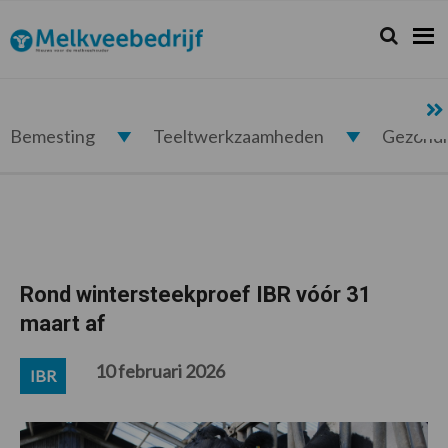
Spring
Door
Spring
Spring
naar
naar
naar
naar
Zoeken...
Zoek
Melkveebedrijf.nl
de
de
de
de
hoofdnavigatie
hoofd
eerste
voettekst
inhoud
sidebar
Bemesting
Teeltwerkzaamheden
Gezond
Rond wintersteekproef IBR vóór 31
maart af
10 februari 2026
IBR