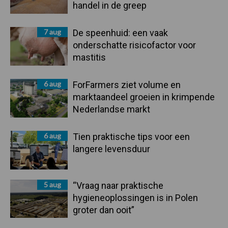
handel in de greep
7 aug
De speenhuid: een vaak
onderschatte risicofactor voor
mastitis
6 aug
ForFarmers ziet volume en
marktaandeel groeien in krimpende
Nederlandse markt
6 aug
Tien praktische tips voor een
langere levensduur
5 aug
“Vraag naar praktische
hygieneoplossingen is in Polen
groter dan ooit”