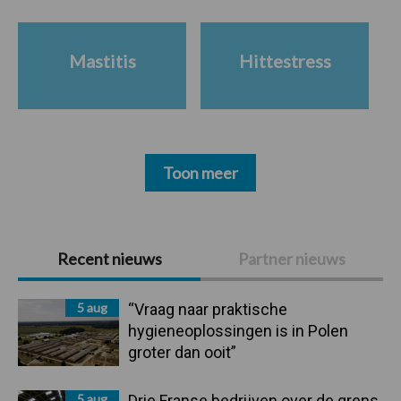
Mastitis
Hittestress
Toon meer
Primaire
Recent nieuws
Partner nieuws
Sidebar
5 aug
“Vraag naar praktische
hygieneoplossingen is in Polen
groter dan ooit”
5 aug
Drie Franse bedrijven over de grens