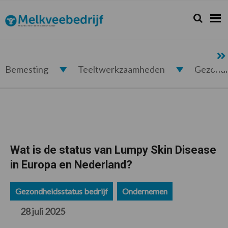
Spring
Door
Spring
Spring
naar
naar
naar
naar
Zoeken...
Zoek
Melkveebedrijf.nl
de
de
de
de
hoofdnavigatie
hoofd
eerste
voettekst
inhoud
sidebar
Bemesting
Teeltwerkzaamheden
Gezond
Wat is de status van Lumpy Skin Disease
in Europa en Nederland?
Gezondheidsstatus bedrijf
Ondernemen
28 juli 2025