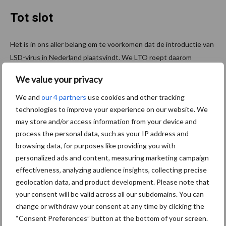
Tot slot
Het is in ons aller belang om te voorkomen dat de introductie van
LSD-virus in Nederland plaatsvindt. We LTO roept daarom
iedereen op om alert te blijven op verschijnselen van LSD en
We value your privacy
risicotransporten te voorkomen.
We and
our 4 partners
use cookies and other tracking
Mocht u een vermoeden hebben dat uw runderen, buffels of
technologies to improve your experience on our website. We
bizons ziekteverschijnselen vertonen die kunnen wijzen op LSD?
may store and/or access information from your device and
Contacteer dan uw dierenarts of meld het direct bij de NVWA
process the personal data, such as your IP address and
(telefoonnummer: 045 – 5453188).
browsing data, for purposes like providing you with
personalized ads and content, measuring marketing campaign
Bron:
LTO Nederland
effectiveness, analyzing audience insights, collecting precise
geolocation data, and product development. Please note that
Aanbevolen voor jou!
your consent will be valid across all our subdomains. You can
change or withdraw your consent at any time by clicking the
“Vraag naar praktische
“Consent Preferences” button at the bottom of your screen.