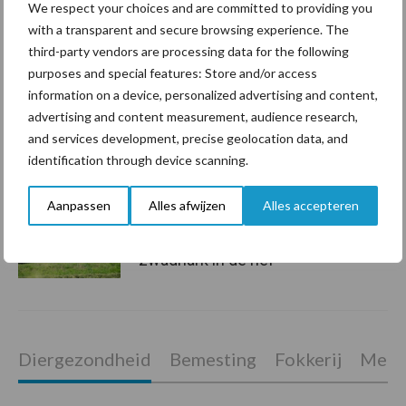
hygieneoplossingen is in
We respect your choices and are committed to providing you
Polen groter dan ooit”
with a transparent and secure browsing experience. The
third-party vendors are processing data for the following
purposes and special features: Store and/or access
information on a device, personalized advertising and content,
Drie Franse bedrijven over
advertising and content measurement, audience research,
de grens van 14.000
and services development, precise geolocation data, and
kilogram melk
identification through device scanning.
Aanpassen
Alles afwijzen
Alles accepteren
Pöttinger introduceert
compacte dubbelrotor-
zwadhark in de hef
Diergezondheid
Bemesting
Fokkerij
Melkv