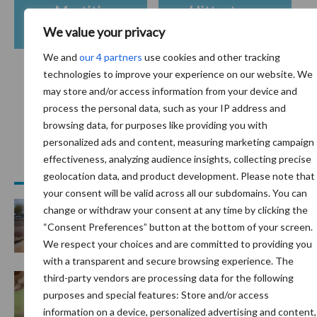
Mastitis
Hittestress
We value your privacy
We and
our 4 partners
use cookies and other tracking
technologies to improve your experience on our website. We
may store and/or access information from your device and
Toon meer
process the personal data, such as your IP address and
browsing data, for purposes like providing you with
personalized ads and content, measuring marketing campaign
Primaire
effectiveness, analyzing audience insights, collecting precise
Recent nieuws
Partner nieuws
geolocation data, and product development. Please note that
Sidebar
your consent will be valid across all our subdomains. You can
7 aug
Grondstoffenmarkt blijft grillig:
change or withdraw your consent at any time by clicking the
droogte en geopolitiek houden
“Consent Preferences” button at the bottom of your screen.
handel in de greep
We respect your choices and are committed to providing you
with a transparent and secure browsing experience. The
third-party vendors are processing data for the following
7 aug
De speenhuid: een vaak
purposes and special features: Store and/or access
onderschatte risicofactor voor
information on a device, personalized advertising and content,
mastitis