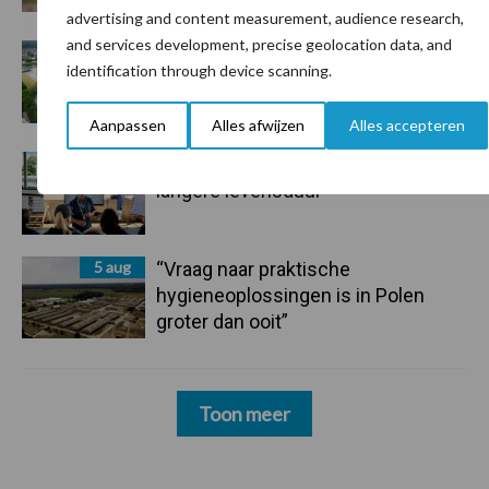
advertising and content measurement, audience research,
and services development, precise geolocation data, and
6 aug
ForFarmers ziet volume en
identification through device scanning.
marktaandeel groeien in krimpende
Nederlandse markt
Aanpassen
Alles afwijzen
Alles accepteren
6 aug
Tien praktische tips voor een
langere levensduur
5 aug
“Vraag naar praktische
hygieneoplossingen is in Polen
groter dan ooit”
Toon meer