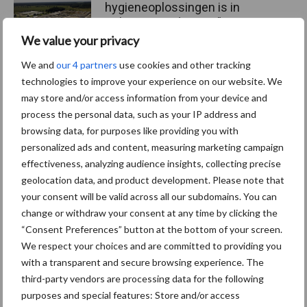
hygieneoplossingen is in
Polen groter dan ooit”
We value your privacy
We and
our 4 partners
use cookies and other tracking
technologies to improve your experience on our website. We
Themapagina's
may store and/or access information from your device and
process the personal data, such as your IP address and
browsing data, for purposes like providing you with
Diergezondheid
Bemesting
Fokkerij
Melkv
personalized ads and content, measuring marketing campaign
effectiveness, analyzing audience insights, collecting precise
geolocation data, and product development. Please note that
your consent will be valid across all our subdomains. You can
Ligbox &
change or withdraw your consent at any time by clicking the
Bedrijfsnieuws
Voerhekken
“Consent Preferences” button at the bottom of your screen.
We respect your choices and are committed to providing you
with a transparent and secure browsing experience. The
third-party vendors are processing data for the following
purposes and special features: Store and/or access
Toon meer