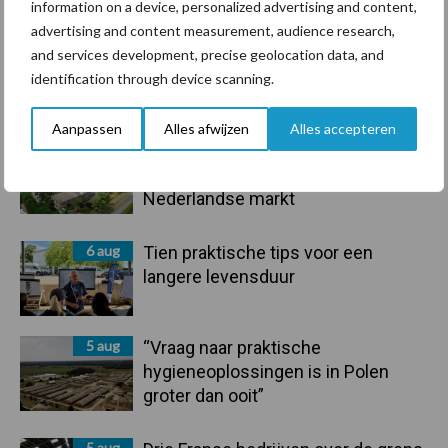
information on a device, personalized advertising and content,
advertising and content measurement, audience research,
and services development, precise geolocation data, and
Primaire
identification through device scanning.
Recent nieuws
Partner nieuws
Sidebar
Aanpassen
Alles afwijzen
Alles accepteren
6 aug
ForFarmers ziet volume en
marktaandeel groeien in krimpende
Nederlandse markt
6 aug
Tien praktische tips voor een
langere levensduur
5 aug
“Vraag naar praktische
hygieneoplossingen is in Polen
groter dan ooit”
5 aug