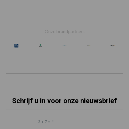
Footer
Onze brandpartners
Schrijf u in voor onze nieuwsbrief
3 + 7 =
*