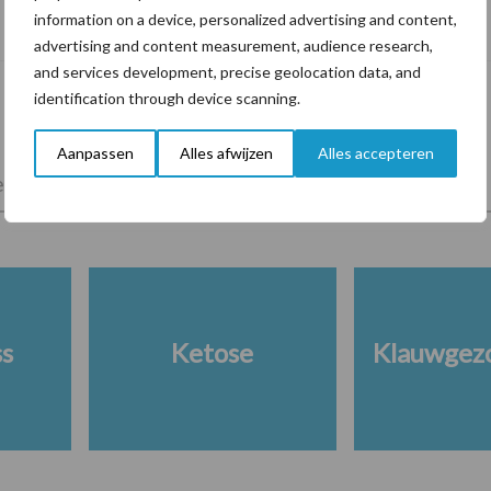
Als sulfaten werken in voetbaden, wat
information on a device, personalized advertising and content,
doen ze dan in het rantsoen?
advertising and content measurement, audience research,
and services development, precise geolocation data, and
identification through device scanning.
Aanpassen
Alles afwijzen
Alles accepteren
lkveebedrijf
Veevoer
Wet en regelgeving
ss
Ketose
Klauwgez