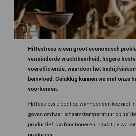
Hittestress is een groot economisch probl
verminderde vruchtbaarheid, hogere kost
voerefficiëntie, waardoor het bedrijfsink
beïnvloed. Gelukkig kunnen we met onze ha
voorkomen.
Hittestress treedt op wanneer een koe niet i
geven om haar lichaamstemperatuur op peil te 
productief kan functioneren, omdat de warm
produceert.