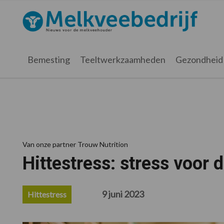
Spring
Door
Spring
Spring
naar
naar
naar
naar
Melkveebedrijf.nl
de
de
de
de
hoofdnavigatie
hoofd
eerste
voettekst
inhoud
sidebar
Bemesting
Teeltwerkzaamheden
Gezondheid
Van onze partner Trouw Nutrition
Hittestress: stress voor
9 juni 2023
Hittestress