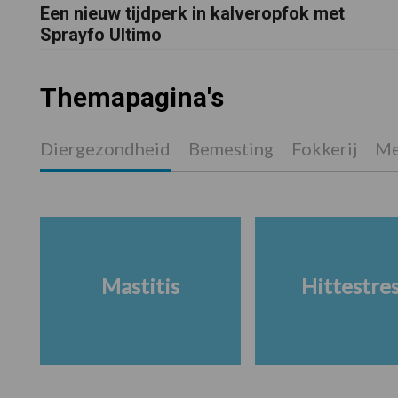
Een nieuw tijdperk in kalveropfok met
Sprayfo Ultimo
Themapagina's
Diergezondheid
Bemesting
Fokkerij
Me
Mastitis
Hittestre