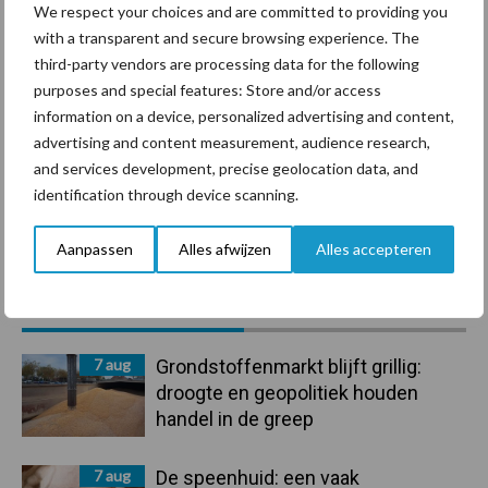
We respect your choices and are committed to providing you
with a transparent and secure browsing experience. The
Mastitis
Hittestress
third-party vendors are processing data for the following
purposes and special features: Store and/or access
information on a device, personalized advertising and content,
advertising and content measurement, audience research,
and services development, precise geolocation data, and
identification through device scanning.
Toon meer
Aanpassen
Alles afwijzen
Alles accepteren
Primaire
Recent nieuws
Partner nieuws
Sidebar
7 aug
Grondstoffenmarkt blijft grillig:
droogte en geopolitiek houden
handel in de greep
7 aug
De speenhuid: een vaak