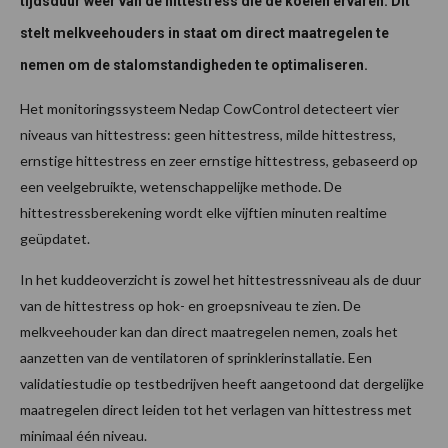
tijdsduur weer van de hittestress die de koeien ervaren. Dit
stelt melkveehouders in staat om direct maatregelen te
nemen om de stalomstandigheden te optimaliseren.
Het monitoringssysteem Nedap CowControl detecteert vier
niveaus van hittestress: geen hittestress, milde hittestress,
ernstige hittestress en zeer ernstige hittestress, gebaseerd op
een veelgebruikte, wetenschappelijke methode. De
hittestressberekening wordt elke vijftien minuten realtime
geüpdatet.
In het kuddeoverzicht is zowel het hittestressniveau als de duur
van de hittestress op hok- en groepsniveau te zien. De
melkveehouder kan dan direct maatregelen nemen, zoals het
aanzetten van de ventilatoren of sprinklerinstallatie. Een
validatiestudie op testbedrijven heeft aangetoond dat dergelijke
maatregelen direct leiden tot het verlagen van hittestress met
minimaal één niveau.