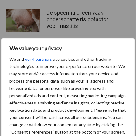
De speenhuid: een vaak
onderschatte risicofactor
voor mastitis
We value your privacy
ForFarmers ziet volume en
marktaandeel groeien in
We and
our 4 partners
use cookies and other tracking
krimpende Nederlandse
technologies to improve your experience on our website. We
markt
may store and/or access information from your device and
process the personal data, such as your IP address and
browsing data, for purposes like providing you with
personalized ads and content, measuring marketing campaign
Themapagina's
effectiveness, analyzing audience insights, collecting precise
geolocation data, and product development. Please note that
Diergezondheid
Bemesting
Fokkerij
Melkv
your consent will be valid across all our subdomains. You can
change or withdraw your consent at any time by clicking the
“Consent Preferences” button at the bottom of your screen.