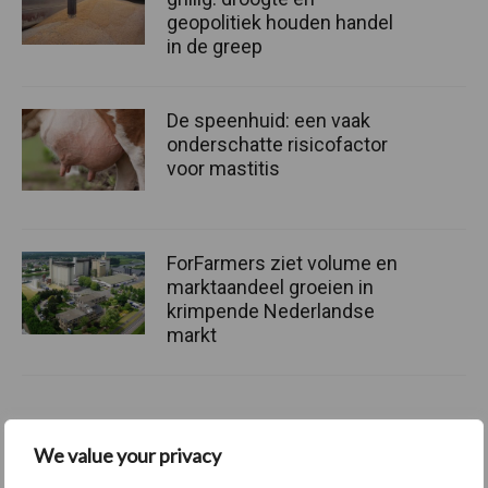
geopolitiek houden handel
in de greep
De speenhuid: een vaak
onderschatte risicofactor
voor mastitis
ForFarmers ziet volume en
marktaandeel groeien in
krimpende Nederlandse
markt
Themapagina's
We value your privacy