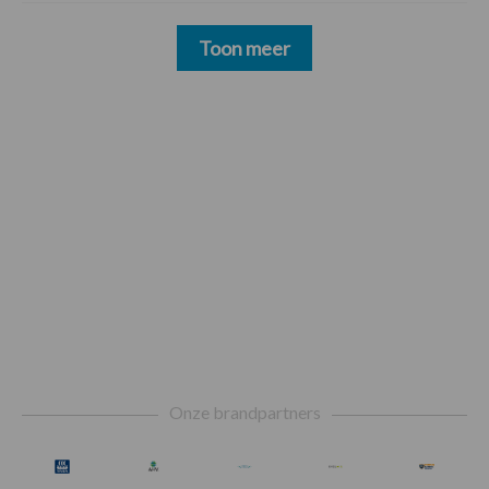
Toon meer
Footer
Onze brandpartners