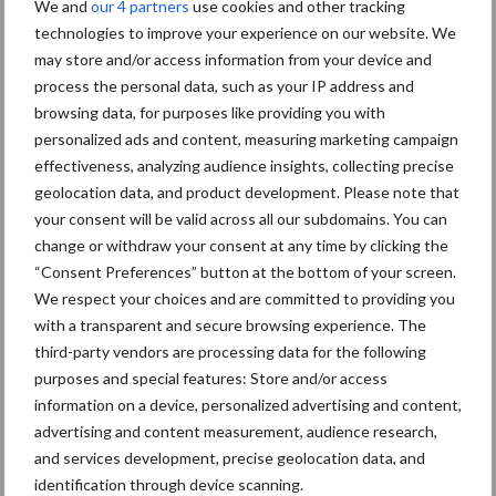
Diergezondheid
Bemesting
Fokkerij
Melkv
We and
our 4 partners
use cookies and other tracking
technologies to improve your experience on our website. We
may store and/or access information from your device and
process the personal data, such as your IP address and
browsing data, for purposes like providing you with
Mastitis
Hittestress
personalized ads and content, measuring marketing campaign
effectiveness, analyzing audience insights, collecting precise
geolocation data, and product development. Please note that
your consent will be valid across all our subdomains. You can
change or withdraw your consent at any time by clicking the
“Consent Preferences” button at the bottom of your screen.
Toon meer
We respect your choices and are committed to providing you
with a transparent and secure browsing experience. The
third-party vendors are processing data for the following
Primaire
purposes and special features: Store and/or access
Recent nieuws
Partner nieuws
information on a device, personalized advertising and content,
Sidebar
advertising and content measurement, audience research,
7 aug
Grondstoffenmarkt blijft grillig:
and services development, precise geolocation data, and
droogte en geopolitiek houden
identification through device scanning.