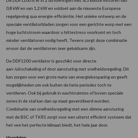
De DDF1200 is er in 2 uitvoeringen met IE3 klasse motoren van
0,8 kW en van 1,2 kW en voldoet aan de nieuwste Europese
regelgeving qua energie-efficiëntie. Het unieke ontwerp en de
speciale ventilatorbladen zorgen voor een gerichte worp met een
hoge luchtstroom waardoor u hittestress voorkomt en toch
minder ventilatoren nodig heeft. Tevens zorgt deze combinatie
ervoor dat de ventilatoren zeer geluidsarm zijn.
De DDF1200 ventilator is geschikt voor directe
aan-/uitschakeling of door aansturing met snelheidsregeling. Dit
kan zorgen voor een grote mate van energiebesparing en geeft
mogelijkheden om ook buiten de hete periodes toch te
ventileren. Ook bij gebruik in wachtruimtes of boven speciale
zones in de stal kan dan op maat geventileerd worden.
Combinatie van snelheidsregeling met een slimme aansturing
met de BSC of TKR1 zorgt voor een uiterst efficiënt systeem dat
het vee het perfecte klimaat biedt, het hele jaar door.
Voordelen