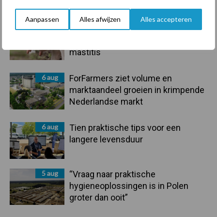
handel in de greep
Aanpassen
Alles afwijzen
Alles accepteren
7 aug
De speenhuid: een vaak
onderschatte risicofactor voor
mastitis
6 aug
ForFarmers ziet volume en
marktaandeel groeien in krimpende
Nederlandse markt
6 aug
Tien praktische tips voor een
langere levensduur
5 aug
“Vraag naar praktische
hygieneoplossingen is in Polen
groter dan ooit”