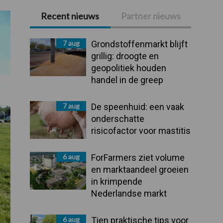
Recent nieuws
Partner nieuws
Primaire
Sidebar
7 aug
Grondstoffenmarkt blijft
grillig: droogte en
geopolitiek houden
handel in de greep
7 aug
De speenhuid: een vaak
onderschatte
risicofactor voor mastitis
6 aug
ForFarmers ziet volume
en marktaandeel groeien
in krimpende
Nederlandse markt
6 aug
Tien praktische tips voor