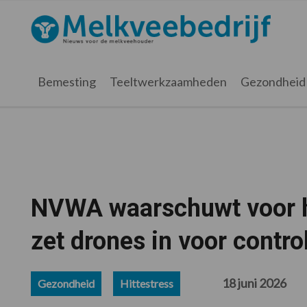
Spring
Door
Spring
Spring
naar
naar
naar
naar
Melkveebedrijf.nl
de
de
de
de
hoofdnavigatie
hoofd
eerste
voettekst
inhoud
sidebar
Bemesting
Teeltwerkzaamheden
Gezondheid
NVWA waarschuwt voor hi
zet drones in voor contro
18 juni 2026
Gezondheid
Hittestress