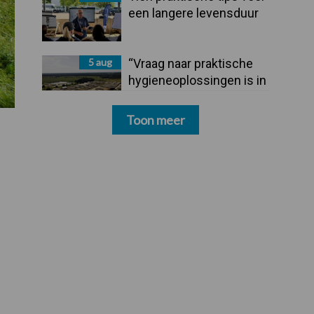
een langere levensduur
5 aug
“Vraag naar praktische
hygieneoplossingen is in
Polen groter dan ooit”
Toon meer