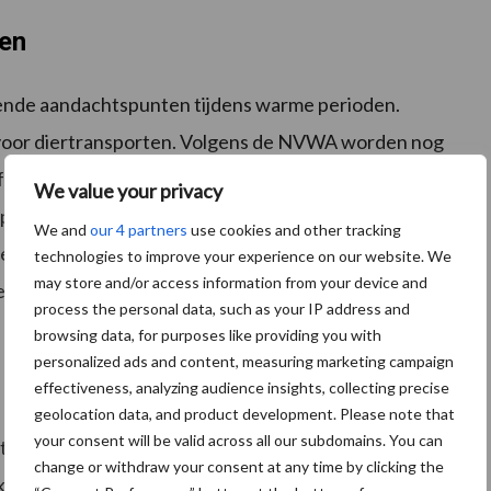
gen
llende aandachtspunten tijdens warme perioden.
voor diertransporten. Volgens de NVWA worden nog
 al duidelijk is dat de verwachte temperaturen tijdens
We value your privacy
op dat dergelijke aanvragen worden afgewezen.
We and
our 4 partners
use cookies and other tracking
ven op om vooraf rekening te houden met
technologies to improve your experience on our website. We
may store and/or access information from your device and
ienen of tijdig te annuleren wanneer hitte een risico
process the personal data, such as your IP address and
browsing data, for purposes like providing you with
personalized ads and content, measuring marketing campaign
effectiveness, analyzing audience insights, collecting precise
geolocation data, and product development. Please note that
your consent will be valid across all our subdomains. You can
hitte, vraagt warm weer volgens de NVWA om extra
change or withdraw your consent at any time by clicking the
lkvee ontstaat vaak al voordat het extreem warm