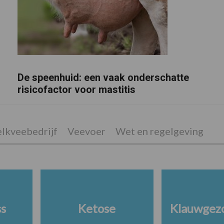
De speenhuid: een vaak onderschatte
risicofactor voor mastitis
lkveebedrijf
Veevoer
Wet en regelgeving
ss
Ketose
Klauwgez