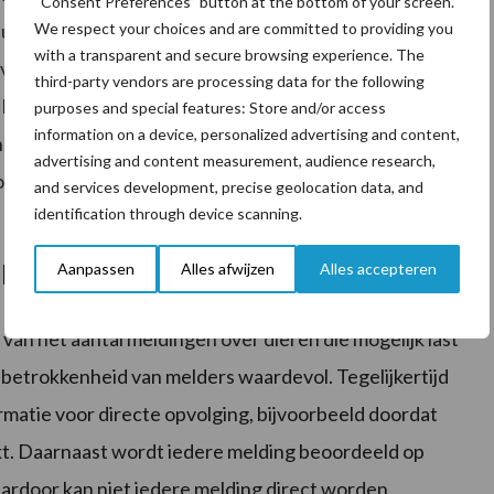
“Consent Preferences” button at the bottom of your screen.
We respect your choices and are committed to providing you
r, luchtvochtigheid, beperkte ventilatie en te weinig
with a transparent and secure browsing experience. The
ldoende kwijt. Dat betekent in de praktijk dat
third-party vendors are processing data for the following
keren per dag hittestress kunnen ervaren. Houd
purposes and special features: Store and/or access
information on a device, personalized advertising and content,
, maar vooral het gedrag van de koe. Signalen zoals
advertising and content measurement, audience research,
ropname kunnen aantonen dat koeien hun warmte niet
and services development, precise geolocation data, and
identification through device scanning.
Aanpassen
Alles afwijzen
Alles accepteren
hitte
van het aantal meldingen over dieren die mogelijk last
e betrokkenheid van melders waardevol. Tegelijkertijd
rmatie voor directe opvolging, bijvoorbeeld doordat
kt. Daarnaast wordt iedere melding beoordeeld op
Daardoor kan niet iedere melding direct worden