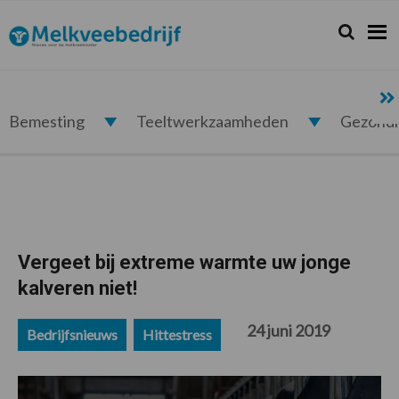
Spring
Door
Spring
Spring
naar
naar
naar
naar
Zoeken...
Zoek
Melkveebedrijf.nl
de
de
de
de
hoofdnavigatie
hoofd
eerste
voettekst
inhoud
sidebar
Bemesting
Teeltwerkzaamheden
Gezond
Vergeet bij extreme warmte uw jonge
kalveren niet!
24 juni 2019
Bedrijfsnieuws
Hittestress