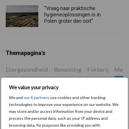
“Vraag naar praktische
hygieneoplossingen is in
Polen groter dan ooit”
Themapagina's
Diergezondheid
Bemesting
Fokkerij
Melkv
We value your privacy
We and
our 4 partners
use cookies and other tracking
Ligbox &
Bedrijfsnieuws
technologies to improve your experience on our website. We
Voerhekken
may store and/or access information from your device and
process the personal data, such as your IP address and
browsing data, for purposes like providing you with