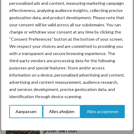
personalized ads and content, measuring marketing campaign
effectiveness, analyzing audience insights, collecting precise
Toon meer
geolocation data, and product development. Please note that
your consent will be valid across all our subdomains. You can
change or withdraw your consent at any time by clicking the
Primaire
“Consent Preferences” button at the bottom of your screen.
Recent nieuws
Partner nieuws
We respect your choices and are committed to providing you
Sidebar
with a transparent and secure browsing experience. The
6 aug
ForFarmers ziet volume en
third-party vendors are processing data for the following
marktaandeel groeien in krimpende
purposes and special features: Store and/or access
Nederlandse markt
information on a device, personalized advertising and content,
advertising and content measurement, audience research,
6 aug
Tien praktische tips voor een
and services development, precise geolocation data, and
langere levensduur
identification through device scanning.
Aanpassen
Alles afwijzen
Alles accepteren
5 aug
“Vraag naar praktische
hygieneoplossingen is in Polen
groter dan ooit”