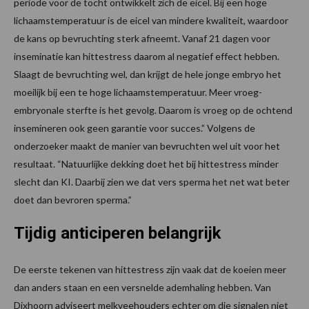
periode voor de tocht ontwikkelt zich de eicel. Bij een hoge
lichaamstemperatuur is de eicel van mindere kwaliteit, waardoor
de kans op bevruchting sterk afneemt. Vanaf 21 dagen voor
inseminatie kan hittestress daarom al negatief effect hebben.
Slaagt de bevruchting wel, dan krijgt de hele jonge embryo het
moeilijk bij een te hoge lichaamstemperatuur. Meer vroeg-
embryonale sterfte is het gevolg. Daarom is vroeg op de ochtend
insemineren ook geen garantie voor succes.” Volgens de
onderzoeker maakt de manier van bevruchten wel uit voor het
resultaat. “Natuurlijke dekking doet het bij hittestress minder
slecht dan KI. Daarbij zien we dat vers sperma het net wat beter
doet dan bevroren sperma.”
Tijdig anticiperen belangrijk
De eerste tekenen van hittestress zijn vaak dat de koeien meer
dan anders staan en een versnelde ademhaling hebben. Van
Dixhoorn adviseert melkveehouders echter om die signalen niet