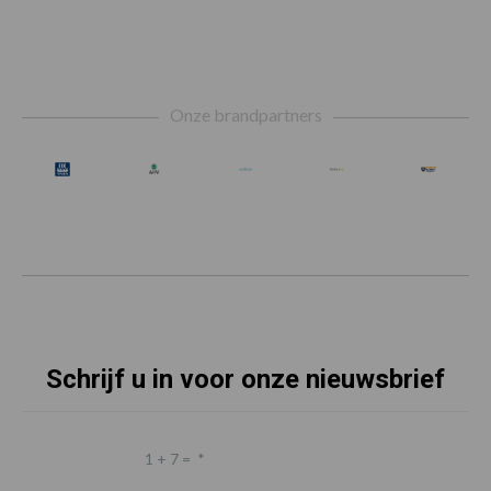
Footer
Onze brandpartners
Schrijf u in voor onze nieuwsbrief
1 + 7 =
*