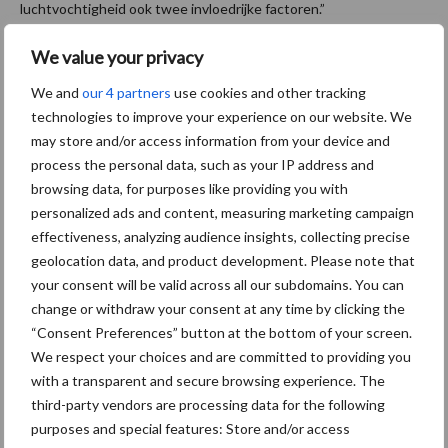
luchtvochtigheid ook twee invloedrijke factoren.”
Tekst: Gerben Hofman
We value your privacy
Aanbevolen voor jou!
We and
our 4 partners
use cookies and other tracking
technologies to improve your experience on our website. We
may store and/or access information from your device and
Grondstoffenmarkt blijft
process the personal data, such as your IP address and
grillig: droogte en
browsing data, for purposes like providing you with
geopolitiek houden handel
personalized ads and content, measuring marketing campaign
in de greep
effectiveness, analyzing audience insights, collecting precise
geolocation data, and product development. Please note that
De speenhuid: een vaak
your consent will be valid across all our subdomains. You can
onderschatte risicofactor
change or withdraw your consent at any time by clicking the
voor mastitis
“Consent Preferences” button at the bottom of your screen.
We respect your choices and are committed to providing you
with a transparent and secure browsing experience. The
third-party vendors are processing data for the following
ForFarmers ziet volume en
purposes and special features: Store and/or access
marktaandeel groeien in