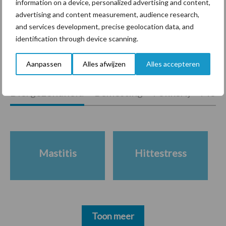
information on a device, personalized advertising and content,
krimpende Nederlandse
advertising and content measurement, audience research,
markt
and services development, precise geolocation data, and
identification through device scanning.
Themapagina's
Aanpassen
Alles afwijzen
Alles accepteren
Diergezondheid
Bemesting
Fokkerij
Melkv
Mastitis
Hittestress
Toon meer