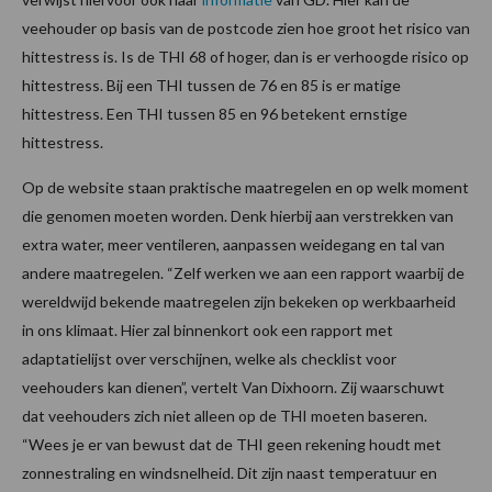
veehouder op basis van de postcode zien hoe groot het risico van
hittestress is. Is de THI 68 of hoger, dan is er verhoogde risico op
hittestress. Bij een THI tussen de 76 en 85 is er matige
hittestress. Een THI tussen 85 en 96 betekent ernstige
hittestress.
Op de website staan praktische maatregelen en op welk moment
die genomen moeten worden. Denk hierbij aan verstrekken van
extra water, meer ventileren, aanpassen weidegang en tal van
andere maatregelen. “Zelf werken we aan een rapport waarbij de
wereldwijd bekende maatregelen zijn bekeken op werkbaarheid
in ons klimaat. Hier zal binnenkort ook een rapport met
adaptatielijst over verschijnen, welke als checklist voor
veehouders kan dienen”, vertelt Van Dixhoorn. Zij waarschuwt
dat veehouders zich niet alleen op de THI moeten baseren.
“Wees je er van bewust dat de THI geen rekening houdt met
zonnestraling en windsnelheid. Dit zijn naast temperatuur en