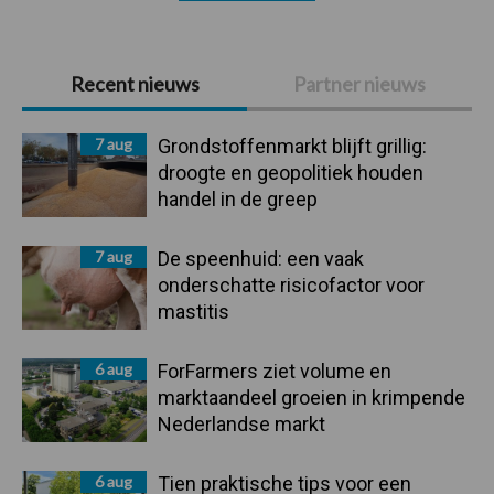
Primaire
Recent nieuws
Partner nieuws
Sidebar
7 aug
Grondstoffenmarkt blijft grillig:
droogte en geopolitiek houden
handel in de greep
7 aug
De speenhuid: een vaak
onderschatte risicofactor voor
mastitis
6 aug
ForFarmers ziet volume en
marktaandeel groeien in krimpende
Nederlandse markt
6 aug
Tien praktische tips voor een