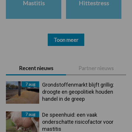
Mastitis
Hittestress
Toon meer
Primaire
Recent nieuws
Partner nieuws
Sidebar
7 aug
Grondstoffenmarkt blijft grillig:
droogte en geopolitiek houden
handel in de greep
7 aug
De speenhuid: een vaak
onderschatte risicofactor voor
mastitis