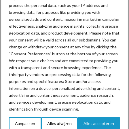
process the personal data, such as your IP address and
overzicht maken. Uiteindelijk is mijn doel om met BoviLab de
browsing data, for purposes like providing you with
transitieperiode te kunnen monitoren. Hierdoor kan ik
personalized ads and content, measuring marketing campaign
tekortkomingen in de transitieperiode boven water krijgen
effectiveness, analyzing audience insights, collecting precise
voordat het daadwerkelijk misgaat. En daardoor kan ik de
geolocation data, and product development. Please note that
veehouder veel ellende besparen.”
your consent will be valid across all our subdomains. You can
change or withdraw your consent at any time by clicking the
Tekst: Gerben Hofman
“Consent Preferences” button at the bottom of your screen.
Beeld: Gerben Hofman en Klevet Koeienpraktijk
We respect your choices and are committed to providing you
with a transparent and secure browsing experience. The
Aanbevolen voor jou!
third-party vendors are processing data for the following
purposes and special features: Store and/or access
Grondstoffenmarkt blijft
information on a device, personalized advertising and content,
grillig: droogte en
advertising and content measurement, audience research,
geopolitiek houden handel
and services development, precise geolocation data, and
in de greep
identification through device scanning.
Aanpassen
Alles afwijzen
Alles accepteren
De speenhuid: een vaak