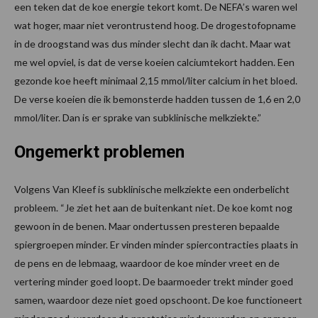
een teken dat de koe energie tekort komt. De NEFA’s waren wel
wat hoger, maar niet verontrustend hoog. De drogestofopname
in de droogstand was dus minder slecht dan ik dacht. Maar wat
me wel opviel, is dat de verse koeien calciumtekort hadden. Een
gezonde koe heeft minimaal 2,15 mmol/liter calcium in het bloed.
De verse koeien die ik bemonsterde hadden tussen de 1,6 en 2,0
mmol/liter. Dan is er sprake van subklinische melkziekte.”
Ongemerkt problemen
Volgens Van Kleef is subklinische melkziekte een onderbelicht
probleem. “Je ziet het aan de buitenkant niet. De koe komt nog
gewoon in de benen. Maar ondertussen presteren bepaalde
spiergroepen minder. Er vinden minder spiercontracties plaats in
de pens en de lebmaag, waardoor de koe minder vreet en de
vertering minder goed loopt. De baarmoeder trekt minder goed
samen, waardoor deze niet goed opschoont. De koe functioneert