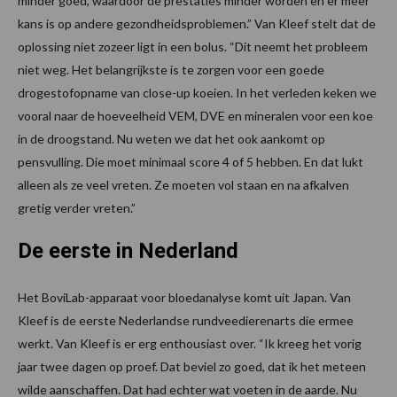
minder goed, waardoor de prestaties minder worden en er meer
kans is op andere gezondheidsproblemen.” Van Kleef stelt dat de
oplossing niet zozeer ligt in een bolus. “Dit neemt het probleem
niet weg. Het belangrijkste is te zorgen voor een goede
drogestofopname van close-up koeien. In het verleden keken we
vooral naar de hoeveelheid VEM, DVE en mineralen voor een koe
in de droogstand. Nu weten we dat het ook aankomt op
pensvulling. Die moet minimaal score 4 of 5 hebben. En dat lukt
alleen als ze veel vreten. Ze moeten vol staan en na afkalven
gretig verder vreten.”
De eerste in Nederland
Het BoviLab-apparaat voor bloedanalyse komt uit Japan. Van
Kleef is de eerste Nederlandse rundveedierenarts die ermee
werkt. Van Kleef is er erg enthousiast over. “Ik kreeg het vorig
jaar twee dagen op proef. Dat beviel zo goed, dat ik het meteen
wilde aanschaffen. Dat had echter wat voeten in de aarde. Nu