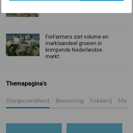
onderschatte risicofactor
voor mastitis
ForFarmers ziet volume en
marktaandeel groeien in
krimpende Nederlandse
markt
Themapagina's
Diergezondheid
Bemesting
Fokkerij
Melkv