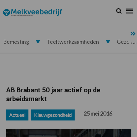
Spring
Door
Spring
Spring
naar
naar
naar
naar
Zoeken...
Zoek
Melkveebedrijf.nl
de
de
de
de
hoofdnavigatie
hoofd
eerste
voettekst
inhoud
sidebar
Bemesting
Teeltwerkzaamheden
Gezond
AB Brabant 50 jaar actief op de
arbeidsmarkt
25 mei 2016
Actueel
Klauwgezondheid