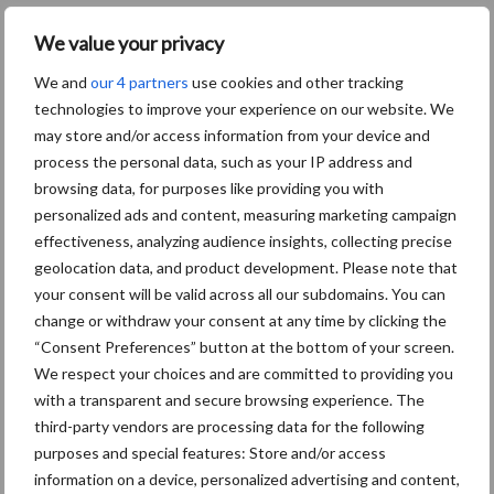
Bron: AB Brabant
We value your privacy
Aanbevolen voor jou!
We and
our 4 partners
use cookies and other tracking
technologies to improve your experience on our website. We
Grondstoffenmarkt blijft
may store and/or access information from your device and
grillig: droogte en
process the personal data, such as your IP address and
geopolitiek houden handel
browsing data, for purposes like providing you with
in de greep
personalized ads and content, measuring marketing campaign
effectiveness, analyzing audience insights, collecting precise
geolocation data, and product development. Please note that
De speenhuid: een vaak
your consent will be valid across all our subdomains. You can
onderschatte risicofactor
change or withdraw your consent at any time by clicking the
voor mastitis
“Consent Preferences” button at the bottom of your screen.
We respect your choices and are committed to providing you
with a transparent and secure browsing experience. The
ForFarmers ziet volume en
third-party vendors are processing data for the following
marktaandeel groeien in
purposes and special features: Store and/or access
krimpende Nederlandse
information on a device, personalized advertising and content,
markt