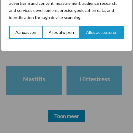
advertising and content measurement, audience research,
and services development, precise geolocation data, and
identification through device scanning.
Themapagina's
Aanpassen
Alles afwijzen
Alles accepteren
Diergezondheid
Bemesting
Fokkerij
Melkv
Mastitis
Hittestress
Toon meer