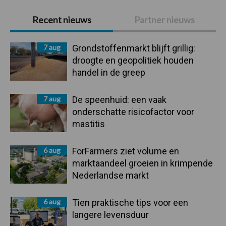
Primaire
Recent nieuws
Partner nieuws
Sidebar
7 aug
Grondstoffenmarkt blijft grillig:
droogte en geopolitiek houden
handel in de greep
7 aug
De speenhuid: een vaak
onderschatte risicofactor voor
mastitis
6 aug
ForFarmers ziet volume en
marktaandeel groeien in krimpende
Nederlandse markt
6 aug
Tien praktische tips voor een
langere levensduur