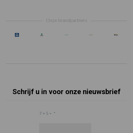
Footer
Onze brandpartners
Schrijf u in voor onze nieuwsbrief
7 + 5 =
*