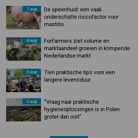
7 aug
De speenhuid: een vaak
onderschatte risicofactor voor
mastitis
6 aug
ForFarmers ziet volume en
marktaandeel groeien in krimpende
Nederlandse markt
6 aug
Tien praktische tips voor een
langere levensduur
5 aug
“Vraag naar praktische
hygieneoplossingen is in Polen
groter dan ooit”