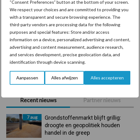
“Consent Preferences” button at the bottom of your screen.
We respect your choices and are committed to providing you
with a transparent and secure browsing experience. The
third-party vendors are processing data for the following
Mastitis
Hittestress
purposes and special features: Store and/or access
information on a device, personalized advertising and content,
advertising and content measurement, audience research,
and services development, precise geolocation data, and
identification through device scanning.
Toon meer
Aanpassen
Alles afwijzen
Alles accepteren
Primaire
Recent nieuws
Partner nieuws
Sidebar
7 aug
Grondstoffenmarkt blijft grillig:
droogte en geopolitiek houden
handel in de greep