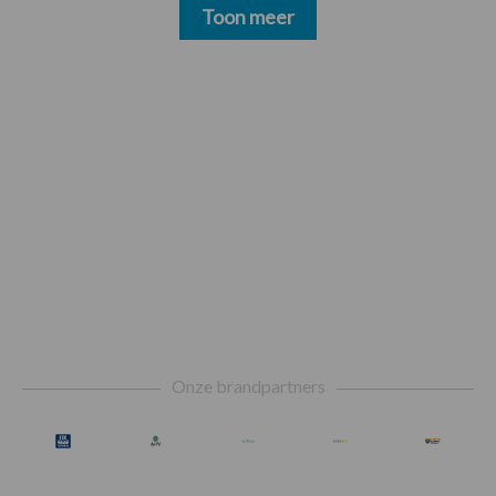
Toon meer
Footer
Onze brandpartners