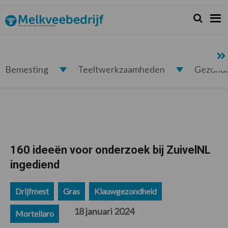
Spring
Door
Spring
Spring
naar
naar
naar
naar
Zoeken...
Zoek
Melkveebedrijf.nl
de
de
de
de
hoofdnavigatie
hoofd
eerste
voettekst
inhoud
sidebar
Bemesting
Teeltwerkzaamheden
Gezond
160 ideeën voor onderzoek bij ZuivelNL
ingediend
Drijfmest
Gras
Klauwgezondheid
18 januari 2024
Mortellaro