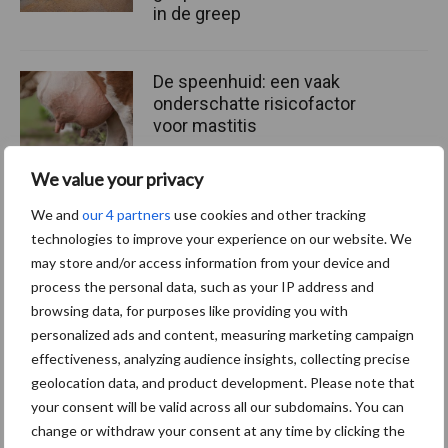
in de greep
De speenhuid: een vaak
onderschatte risicofactor
voor mastitis
We value your privacy
ForFarmers ziet volume en
We and
our 4 partners
use cookies and other tracking
marktaandeel groeien in
technologies to improve your experience on our website. We
krimpende Nederlandse
may store and/or access information from your device and
markt
process the personal data, such as your IP address and
browsing data, for purposes like providing you with
personalized ads and content, measuring marketing campaign
effectiveness, analyzing audience insights, collecting precise
Themapagina's
geolocation data, and product development. Please note that
your consent will be valid across all our subdomains. You can
Diergezondheid
Bemesting
Fokkerij
Melkv
change or withdraw your consent at any time by clicking the