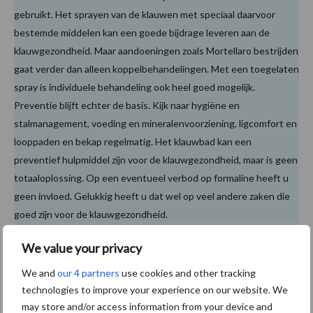
gebruikt. Het sprayen van de klauwen met speciaal daarvoor
bestemde middelen kan een goede bijdrage leveren aan de
klauwgezondheid. Maar aandoeningen zoals Mortellaro bestrijden
gaat verder dan alleen koppelbehandelingen. Met een toegelaten
spray is individuele behandeling ook heel goed mogelijk.
Preventie blijft echter de basis. Kijk naar hygiëne en
stalmanagement, voeding en mineralenvoorziening, ligcomfort en
looppaden en bekap regelmatig. Het klauwbad kan een
preventief hulpmiddel zijn voor de klauwgezondheid, maar is geen
totaaloplossing. Op een eventueel verbod op formaline heeft u
geen invloed. Gelukkig heeft u dat wel op veel andere zaken die
goed zijn voor de klauwgezondheid.
We value your privacy
Kijk nu al wat u kunt doen
We and
our 4 partners
use cookies and other tracking
technologies to improve your experience on our website. We
Los van twijfels aan het effect zijn vermeende
may store and/or access information from your device and