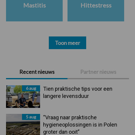
Mastitis
Hittestress
Toon meer
Primaire
Recent nieuws
Partner nieuws
Sidebar
6 aug
Tien praktische tips voor een
langere levensduur
5 aug
“Vraag naar praktische
hygieneoplossingen is in Polen
groter dan ooit”