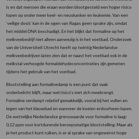
is en dat mensen die eraan worden blootgesteld een hoger risico
lopen op onder meer keel- en neuskanker en leukemie. Van een
‘veilige dosis’ kan in de ogen van Ragas geen sprake zijn, omdat
het middel DNA beschadigt. En het blijkt dat formaline op het
melkveebedrijf niet alleen aanwezig is in het voetbad. Onderzoek
van de Universiteit Utrecht heeft op twintig Nederlandse
melkveebedrijven laten zien dat er naast het voetbad ook in de
melkstal verhoogde formaldehydeconcentraties zijn gemeten
tijdens het gebruik van het voetbad.
Blootstelling aan formalinedamp is een punt dat vaak
onderbelicht blijft, maar wel risico’s met zich meebrengt.
Formaline verdampt relatief gemakkelijk, vooral bij het vullen en
legen van het klauwbad en wanneer de koeien erdoorheen lopen.
De wettelijke Nederlandse grenswaarde voor formaline is laag:
0,12 ppm voor kortdurende beroepsmatige blootstelling. Maar als
je het product kunt ruiken, is er al sprake van ongewenst hoge