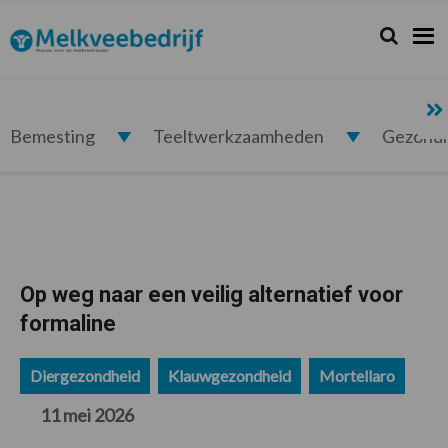
Spring
Door
Spring
Spring
naar
naar
naar
naar
Zoeken...
Zoek
Melkveebedrijf.nl
de
de
de
de
hoofdnavigatie
hoofd
eerste
voettekst
inhoud
sidebar
Bemesting
Teeltwerkzaamheden
Gezond
Op weg naar een veilig alternatief voor
formaline
Diergezondheid
Klauwgezondheid
Mortellaro
11 mei 2026