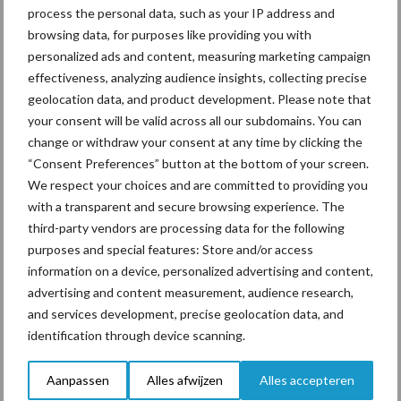
gezondheidsrisico’s voor veel veehouders reden voor enige
process the personal data, such as your IP address and
terughoudendheid bij het aanbreken van een nieuwe jerrycan of
browsing data, for purposes like providing you with
IBC-container met formaline. Uiteindelijk wordt het middel toch
personalized ads and content, measuring marketing campaign
ingezet omdat er geen andere oplossing mogelijk lijkt. Maar er zal
effectiveness, analyzing audience insights, collecting precise
ooit met een veilig alternatief gestart moeten worden. Hetzij
geolocation data, and product development. Please note that
onder druk van de overheid of uit de keten, of het komt vanuit de
your consent will be valid across all our subdomains. You can
sector zelf. Het is van belang om alvast vooruit te kijken. Want
change or withdraw your consent at any time by clicking the
“Consent Preferences” button at the bottom of your screen.
het kan even duren voordat u de ideale strategie voor goede
We respect your choices and are committed to providing you
klauwgezondheid zonder formaline te pakken heeft. Wie wacht
with a transparent and secure browsing experience. The
tot een verandering wordt afgedwongen, moet vaak tegen zijn
third-party vendors are processing data for the following
zin snel schakelen.
purposes and special features: Store and/or access
information on a device, personalized advertising and content,
advertising and content measurement, audience research,
Tekst: Gerben Hofman
and services development, precise geolocation data, and
Beeld:
ClawCare
identification through device scanning.
Aanpassen
Alles afwijzen
Alles accepteren