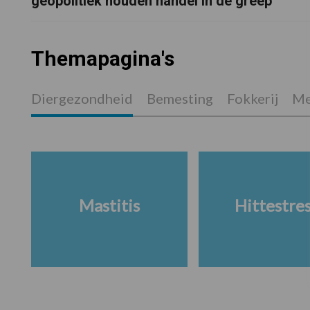
geopolitiek houden handel in de greep
Themapagina's
Diergezondheid
Bemesting
Fokkerij
Me
Mastitis
Hittestre