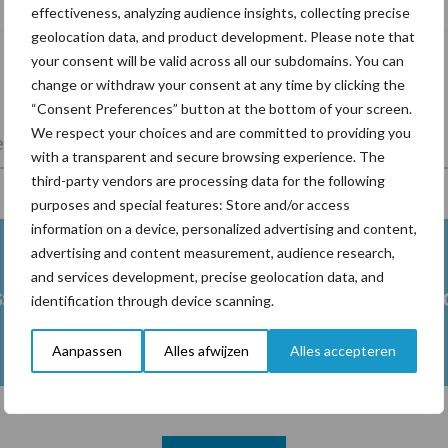
risicofactor voor mastitis
effectiveness, analyzing audience insights, collecting precise
geolocation data, and product development. Please note that
your consent will be valid across all our subdomains. You can
change or withdraw your consent at any time by clicking the
“Consent Preferences” button at the bottom of your screen.
We respect your choices and are committed to providing you
lkveebedrijf
Veevoer
Wet en regelgeving
with a transparent and secure browsing experience. The
third-party vendors are processing data for the following
purposes and special features: Store and/or access
information on a device, personalized advertising and content,
advertising and content measurement, audience research,
and services development, precise geolocation data, and
ss
Ketose
Klauwgez
identification through device scanning.
Aanpassen
Alles afwijzen
Alles accepteren