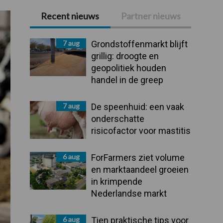
Recent nieuws
Partner nieuws
Primaire
Sidebar
7 aug
Grondstoffenmarkt blijft
grillig: droogte en
geopolitiek houden
handel in de greep
7 aug
De speenhuid: een vaak
onderschatte
risicofactor voor mastitis
6 aug
ForFarmers ziet volume
en marktaandeel groeien
in krimpende
Nederlandse markt
6 aug
Tien praktische tips voor