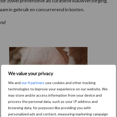
voor zowel preventieve als curatieve klauwverzorging,
aam in gebruik en concurrerend in kosten.
and
We value your privacy
We and
our 4 partners
use cookies and other tracking
technologies to improve your experience on our website. We
may store and/or access information from your device and
process the personal data, such as your IP address and
browsing data, for purposes like providing you with
De speenhuid: een vaak onderschatte
personalized ads and content, measuring marketing campaign