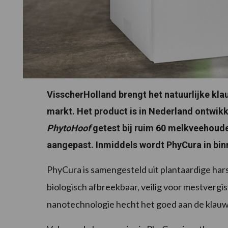
VisscherHolland brengt het natuurlijke kl
markt. Het product is in Nederland ontwik
PhytoHoof
getest bij ruim 60 melkveehoude
aangepast. Inmiddels wordt PhyCura in bin
PhyCura is samengesteld uit plantaardige hars
biologisch afbreekbaar, veilig voor mestvergis
nanotechnologie hecht het goed aan de klauw 