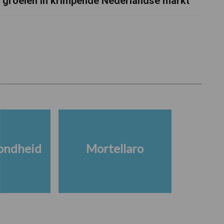
groeien in krimpende Nederlandse markt
ondheid
Mortellaro