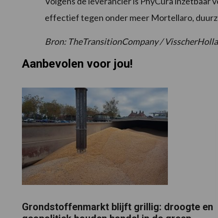
Volgens de leverancier is PhyCura inzetbaar 
effectief tegen onder meer Mortellaro, duurz
Bron: TheTransitionCompany / VisscherHoll
Aanbevolen voor jou!
Grondstoffenmarkt blijft grillig: droogte en