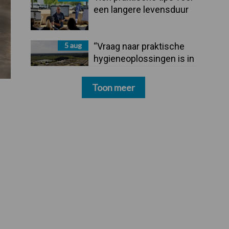
een langere levensduur
5 aug
“Vraag naar praktische
hygieneoplossingen is in
Polen groter dan ooit”
Toon meer