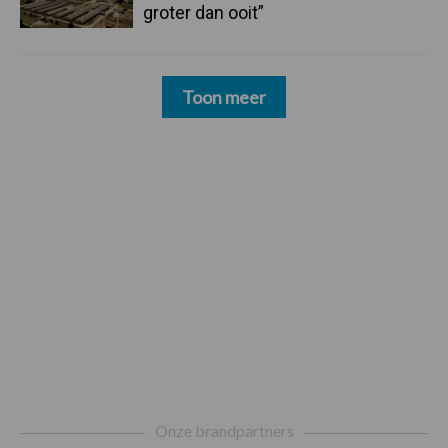
groter dan ooit”
Toon meer
Footer
Onze brandpartners