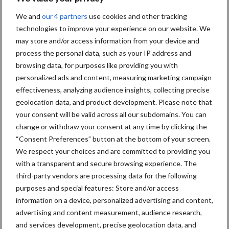
Themapagina's
We and
our 4 partners
use cookies and other tracking
technologies to improve your experience on our website. We
Diergezondheid
Bemesting
Fokkerij
Melkv
may store and/or access information from your device and
process the personal data, such as your IP address and
browsing data, for purposes like providing you with
personalized ads and content, measuring marketing campaign
effectiveness, analyzing audience insights, collecting precise
Mastitis
Hittestress
geolocation data, and product development. Please note that
your consent will be valid across all our subdomains. You can
change or withdraw your consent at any time by clicking the
“Consent Preferences” button at the bottom of your screen.
We respect your choices and are committed to providing you
Toon meer
with a transparent and secure browsing experience. The
third-party vendors are processing data for the following
purposes and special features: Store and/or access
Primaire
information on a device, personalized advertising and content,
Recent nieuws
Partner nieuws
advertising and content measurement, audience research,
Sidebar
and services development, precise geolocation data, and