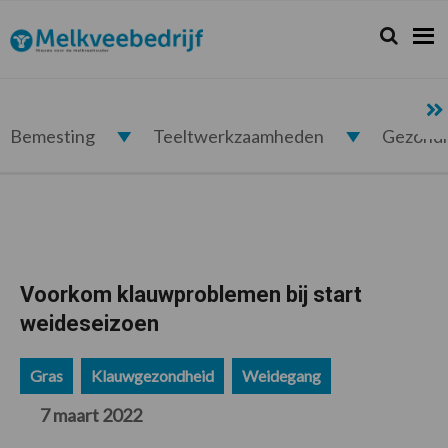
Spring
Door
Spring
Spring
naar
naar
naar
naar
Zoeken...
Zoek
Melkveebedrijf.nl
de
de
de
de
hoofdnavigatie
hoofd
eerste
voettekst
inhoud
sidebar
Bemesting
Teeltwerkzaamheden
Gezond
Voorkom klauwproblemen bij start
weideseizoen
Gras
Klauwgezondheid
Weidegang
7 maart 2022