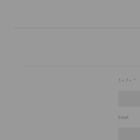
1 + 7 =
*
Email