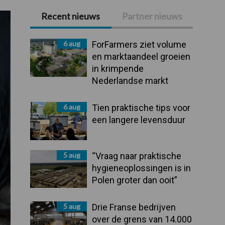
Recent nieuws
Partner nieuws
Primaire
Sidebar
6 aug
ForFarmers ziet volume
en marktaandeel groeien
in krimpende
Nederlandse markt
6 aug
Tien praktische tips voor
een langere levensduur
5 aug
“Vraag naar praktische
hygieneoplossingen is in
Polen groter dan ooit”
5 aug
Drie Franse bedrijven
over de grens van 14.000