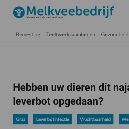
Spring
Door
Spring
Spring
naar
naar
naar
naar
Melkveebedrijf.nl
de
de
de
de
hoofdnavigatie
hoofd
eerste
voettekst
inhoud
sidebar
Bemesting
Teeltwerkzaamheden
Gezondheid
Hebben uw dieren dit na
leverbot opgedaan?
Gras
Leverbotinfectie
Vruchtbaarheid
We