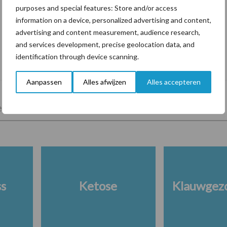
purposes and special features: Store and/or access
information on a device, personalized advertising and content,
advertising and content measurement, audience research,
and services development, precise geolocation data, and
Tien praktische tips voor een langere
identification through device scanning.
levensduur
Aanpassen
Alles afwijzen
Alles accepteren
lkveebedrijf
Veevoer
Wet en regelgeving
ss
Ketose
Klauwgez