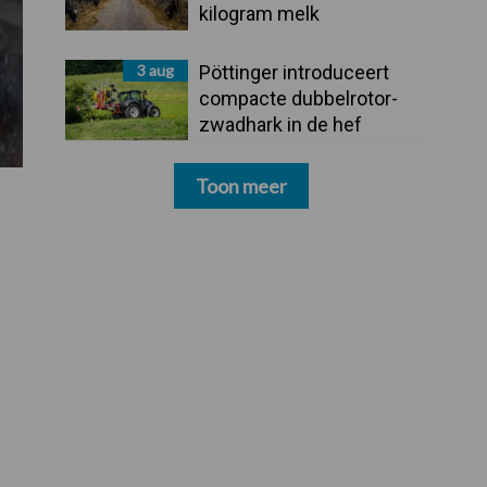
kilogram melk
3 aug
Pöttinger introduceert
compacte dubbelrotor-
zwadhark in de hef
Toon meer