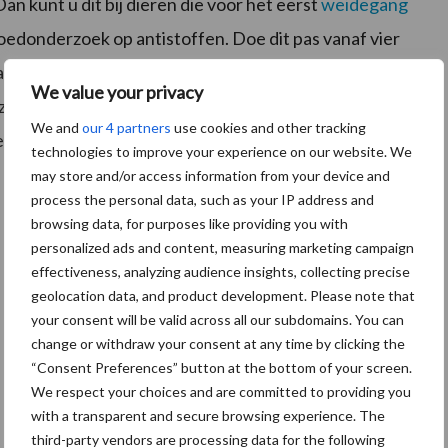
 kunt u dit bij dieren die voor het eerst
weidegang
edonderzoek op antistoffen. Doe dit pas vanaf vier
aatste (en vaak de meest risicovolle) weken van het
We value your privacy
rzoek meestal meer zinvol. Overleg met uw dierenarts
We and
our 4 partners
use cookies and other tracking
chikt is.
technologies to improve your experience on our website. We
may store and/or access information from your device and
process the personal data, such as your IP address and
browsing data, for purposes like providing you with
personalized ads and content, measuring marketing campaign
effectiveness, analyzing audience insights, collecting precise
geolocation data, and product development. Please note that
your consent will be valid across all our subdomains. You can
change or withdraw your consent at any time by clicking the
“Consent Preferences” button at the bottom of your screen.
We respect your choices and are committed to providing you
with a transparent and secure browsing experience. The
third-party vendors are processing data for the following