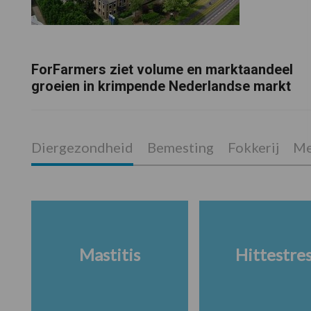
ForFarmers ziet volume en marktaandeel
groeien in krimpende Nederlandse markt
Diergezondheid
Bemesting
Fokkerij
Me
Mastitis
Hittestre