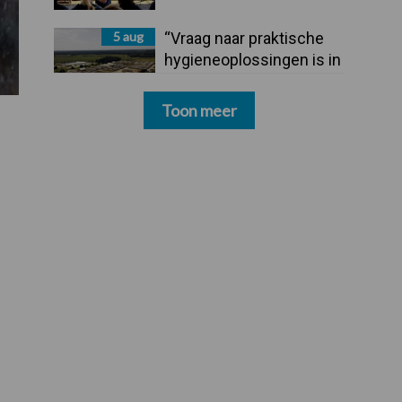
5 aug
“Vraag naar praktische
hygieneoplossingen is in
Polen groter dan ooit”
Toon meer