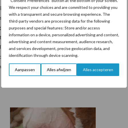
“Consent Preferences” button at the bottom of your screen.
We respect your choices and are committed to providing you
dig wanneer je groepen dieren tegelijkertijd wilt
with a transparent and secure browsing experience. The
 maken samen met hun dierenarts een strategie om
third-party vendors are processing data for the following
ag te houden. Daarin kan bijvoorbeeld een
purposes and special features: Store and/or access
information on a device, personalized advertising and content,
tica gegeven worden. Met veel aandacht voor
advertising and content measurement, audience research,
diergezondheid en de weerbaarheid van de dieren.
and services development, precise geolocation data, and
identification through device scanning.
rs ook een belangrijke rol in. Ieders expertise
en. Daar is de winst te behalen.”
Aanpassen
Alles afwijzen
Alles accepteren