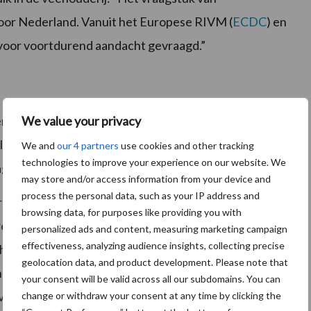
k voor Nederland. Vanuit het Europese RIVM (
ECDC
) en
voor voortdurend aandacht gevraagd.”
We value your privacy
voor een laag antibioticagebruik in de veehouderij.
 dieren – die relatief weinig antibiotica gebruiken.
We and
our 4 partners
use cookies and other tracking
technologies to improve your experience on our website. We
verbruikers’ zo succesvol zijn.
may store and/or access information from your device and
process the personal data, such as your IP address and
jkt een hele belangrijke te zijn.”, legt ze uit. “Een boer
browsing data, for purposes like providing you with
ren, maar zonder antibiotica moet je extra scherp zijn
personalized ads and content, measuring marketing campaign
effectiveness, analyzing audience insights, collecting precise
cht niet bij het eerste kuchje meteen medicijnen te
geolocation data, and product development. Please note that
 stuk vakmanschap, fingerspitzengefühl, een goede
your consent will be valid across all our subdomains. You can
fsvoering, je moet voorspelbaarheid inbouwen.
change or withdraw your consent at any time by clicking the