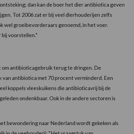
ntsteking; dan kan de boer het dier antibiotica geven
gen. Tot 2006 zat er bij veel dierhouderijen zelfs
ok wel groeibevorderaars genoemd, in het voer.
bij voorstellen.”
ht om antibioticagebruik terug te dringen. De
k van antibiotica met 70 procent verminderd. Een
eel koppels vleeskuikens die antibioticavrij bij de
 geleden ondenkbaar. Ook in de andere sectoren is
d met bewondering naar Nederland wordt gekeken als
ik in de veehouderij: “Het vraagstuk van