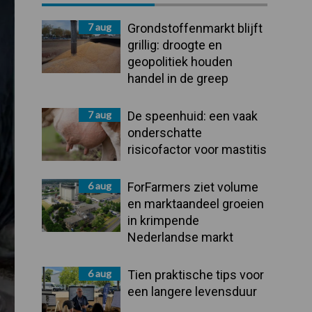
Sidebar
7 aug
Grondstoffenmarkt blijft
grillig: droogte en
geopolitiek houden
handel in de greep
7 aug
De speenhuid: een vaak
onderschatte
risicofactor voor mastitis
6 aug
ForFarmers ziet volume
en marktaandeel groeien
in krimpende
Nederlandse markt
6 aug
Tien praktische tips voor
een langere levensduur