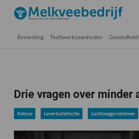
Spring
Door
Spring
Spring
naar
naar
naar
naar
Melkveebedrijf.nl
de
de
de
de
hoofdnavigatie
hoofd
eerste
voettekst
inhoud
sidebar
Bemesting
Teeltwerkzaamheden
Gezondheid
Drie vragen over minder a
Ketose
Leverbotinfectie
Luchtwegproblemen