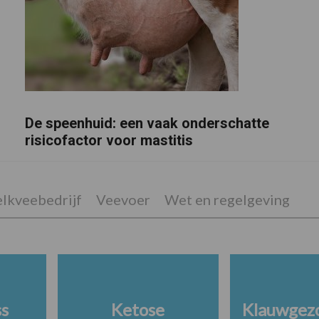
De speenhuid: een vaak onderschatte
risicofactor voor mastitis
lkveebedrijf
Veevoer
Wet en regelgeving
ss
Ketose
Klauwgez