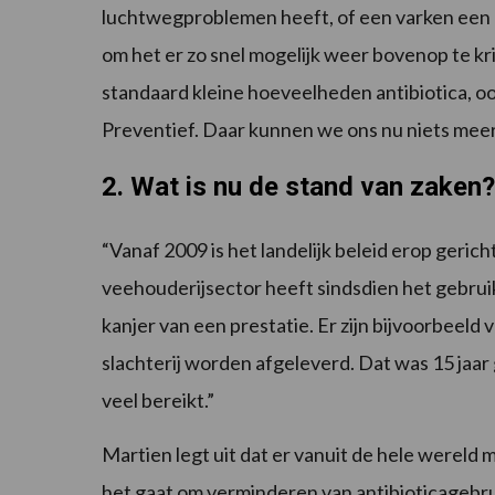
luchtwegproblemen heeft, of een varken een o
om het er zo snel mogelijk weer bovenop te krij
standaard kleine hoeveelheden antibiotica, o
Preventief. Daar kunnen we ons nu niets meer 
2. Wat is nu de stand van zaken?
“Vanaf 2009 is het landelijk beleid erop geric
veehouderijsector heeft sindsdien het gebrui
kanjer van een prestatie. Er zijn bijvoorbeeld v
slachterij worden afgeleverd. Dat was 15 jaar
veel bereikt.”
Martien legt uit dat er vanuit de hele werel
het gaat om verminderen van antibioticagebru