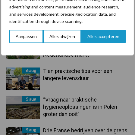
advertising and content measurement, audience research,
and services development, precise geolocation data, and
Primaire
identification through device scanning.
Recent nieuws
Partner nieuws
Sidebar
Aanpassen
Alles afwijzen
Alles accepteren
6 aug
ForFarmers ziet volume en
marktaandeel groeien in krimpende
Nederlandse markt
6 aug
Tien praktische tips voor een
langere levensduur
5 aug
“Vraag naar praktische
hygieneoplossingen is in Polen
groter dan ooit”
5 aug
Drie Franse bedrijven over de grens