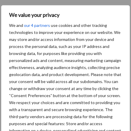
“Vraag naar praktische
We value your privacy
hygieneoplossingen is in
Polen groter dan ooit”
We and
our 4 partners
use cookies and other tracking
technologies to improve your experience on our website. We
may store and/or access information from your device and
process the personal data, such as your IP address and
Diergezondheid
Bemesting
Fokkerij
Melkv
browsing data, for purposes like providing you with
personalized ads and content, measuring marketing campaign
effectiveness, analyzing audience insights, collecting precise
geolocation data, and product development. Please note that
your consent will be valid across all our subdomains. You can
Mastitis
Hittestress
change or withdraw your consent at any time by clicking the
“Consent Preferences” button at the bottom of your screen.
We respect your choices and are committed to providing you
with a transparent and secure browsing experience. The
third-party vendors are processing data for the following
purposes and special features: Store and/or access
Toon meer
information on a device, personalized advertising and content,