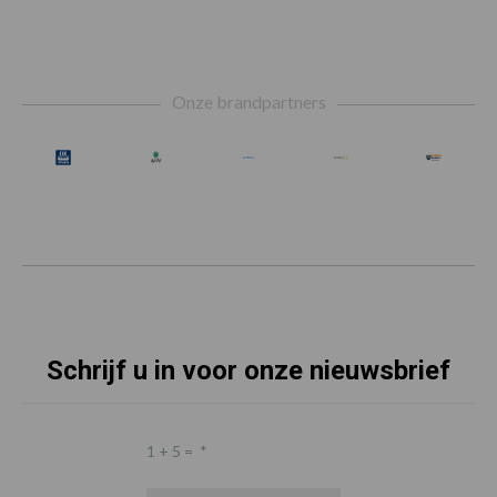
Footer
Onze brandpartners
Schrijf u in voor onze nieuwsbrief
1 + 5 =
*