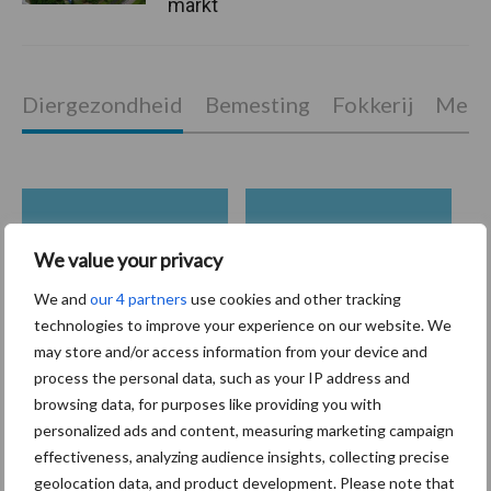
markt
Diergezondheid
Bemesting
Fokkerij
Melkv
Mastitis
Hittestress
We value your privacy
We and
our 4 partners
use cookies and other tracking
technologies to improve your experience on our website. We
may store and/or access information from your device and
Toon meer
process the personal data, such as your IP address and
browsing data, for purposes like providing you with
personalized ads and content, measuring marketing campaign
effectiveness, analyzing audience insights, collecting precise
Primaire
Recent nieuws
Partner nieuws
geolocation data, and product development. Please note that