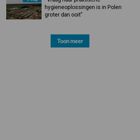
hygieneoplossingen is in Polen
groter dan ooit”
Toon meer
Footer