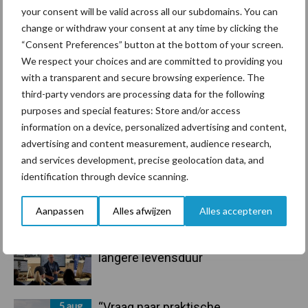
Sidebar
your consent will be valid across all our subdomains. You can
change or withdraw your consent at any time by clicking the
7 aug
Grondstoffenmarkt blijft grillig:
“Consent Preferences” button at the bottom of your screen.
droogte en geopolitiek houden
We respect your choices and are committed to providing you
handel in de greep
with a transparent and secure browsing experience. The
third-party vendors are processing data for the following
7 aug
De speenhuid: een vaak
purposes and special features: Store and/or access
onderschatte risicofactor voor
information on a device, personalized advertising and content,
mastitis
advertising and content measurement, audience research,
and services development, precise geolocation data, and
6 aug
ForFarmers ziet volume en
identification through device scanning.
marktaandeel groeien in krimpende
Nederlandse markt
Aanpassen
Alles afwijzen
Alles accepteren
6 aug
Tien praktische tips voor een
langere levensduur
5 aug
“Vraag naar praktische