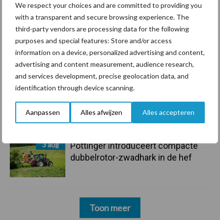
6 aug
Tien praktische tips voor een
We respect your choices and are committed to providing you
langere levensduur
with a transparent and secure browsing experience. The
third-party vendors are processing data for the following
purposes and special features: Store and/or access
5 aug
“Vraag naar praktische
information on a device, personalized advertising and content,
hygieneoplossingen is in Polen
advertising and content measurement, audience research,
groter dan ooit”
and services development, precise geolocation data, and
identification through device scanning.
5 aug
Drie Franse bedrijven over de grens
van 14.000 kilogram melk
Aanpassen
Alles afwijzen
Alles accepteren
3 aug
Pöttinger introduceert compacte
dubbelrotor-zwadhark in de hef
Toon meer