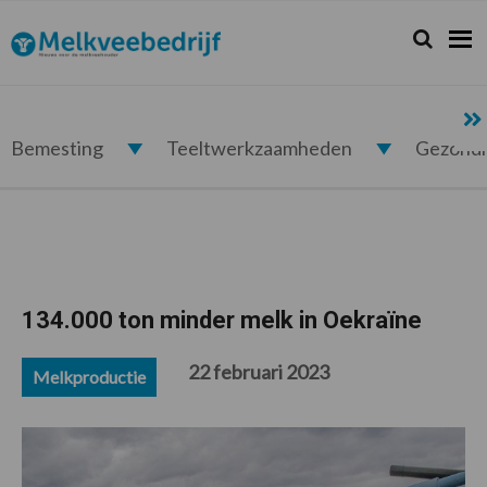
Spring
Door
Spring
Spring
naar
naar
naar
naar
Zoeken...
Zoek
Melkveebedrijf.nl
de
de
de
de
hoofdnavigatie
hoofd
eerste
voettekst
inhoud
sidebar
Bemesting
Teeltwerkzaamheden
Gezond
134.000 ton minder melk in Oekraïne
22 februari 2023
Melkproductie