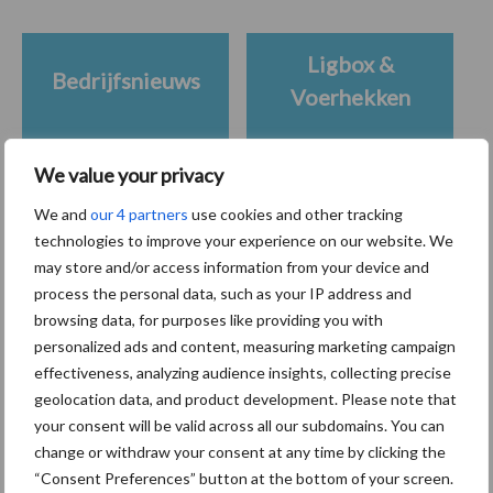
Ligbox &
Bedrijfsnieuws
Voerhekken
We value your privacy
We and
our 4 partners
use cookies and other tracking
Toon meer
technologies to improve your experience on our website. We
may store and/or access information from your device and
process the personal data, such as your IP address and
Primaire
browsing data, for purposes like providing you with
Recent nieuws
Partner nieuws
personalized ads and content, measuring marketing campaign
Sidebar
effectiveness, analyzing audience insights, collecting precise
6 aug
ForFarmers ziet volume en
geolocation data, and product development. Please note that
marktaandeel groeien in krimpende
your consent will be valid across all our subdomains. You can
Nederlandse markt
change or withdraw your consent at any time by clicking the
“Consent Preferences” button at the bottom of your screen.