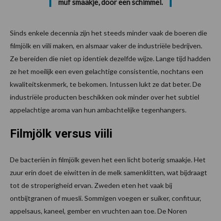
muf smaakje, door een schimmel.
Sinds enkele decennia zijn het steeds minder vaak de boeren die
filmjölk en viili maken, en alsmaar vaker de industriële bedrijven.
Ze bereiden die niet op identiek dezelfde wijze. Lange tijd hadden
ze het moeilijk een even gelachtige consistentie, nochtans een
kwaliteitskenmerk, te bekomen. Intussen lukt ze dat beter. De
industriële producten beschikken ook minder over het subtiel
appelachtige aroma van hun ambachtelijke tegenhangers.
Filmjölk versus viili
De bacteriën in filmjölk geven het een licht boterig smaakje. Het
zuur erin doet de eiwitten in de melk samenklitten, wat bijdraagt
tot de stroperigheid ervan. Zweden eten het vaak bij
ontbijtgranen of muesli. Sommigen voegen er suiker, confituur,
appelsaus, kaneel, gember en vruchten aan toe. De Noren