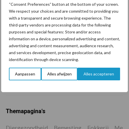
geopolitiek houden handel
“Consent Preferences” button at the bottom of your screen.
in de greep
We respect your choices and are committed to providing you
with a transparent and secure browsing experience. The
third-party vendors are processing data for the following
De speenhuid: een vaak
purposes and special features: Store and/or access
onderschatte risicofactor
information on a device, personalized advertising and content,
voor mastitis
advertising and content measurement, audience research,
and services development, precise geolocation data, and
identification through device scanning.
ForFarmers ziet volume en
marktaandeel groeien in
Aanpassen
Alles afwijzen
Alles accepteren
krimpende Nederlandse
markt
Themapagina's
Diergezondheid
Bemesting
Fokkerij
Melkv