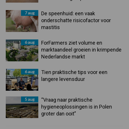
7 aug
De speenhuid: een vaak
onderschatte risicofactor voor
mastitis
6 aug
ForFarmers ziet volume en
marktaandeel groeien in krimpende
Nederlandse markt
6 aug
Tien praktische tips voor een
langere levensduur
5 aug
“Vraag naar praktische
hygieneoplossingen is in Polen
groter dan ooit”