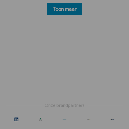
Toon meer
Footer
Onze brandpartners