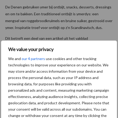
De Denen gebruiken ymer bij ontbijt, snacks, desserts, dressings
en om te bakken. Een traditioneel ontbijt is ymerdys: een
mengsel van roggebroodkruimels en bruine suiker, gestrooid over
ymer. Inspiratie troef voor ontbijt op z’n Scandinavisch, dus.
Dit betreft een deel van een artikel uit het vakblad
Melkveebedrijf. Het hele artikel lezen, of soortgelijke artikelen
We value your privacy
thuis op de mat?
We and
our 4 partners
use cookies and other tracking
Vraag een gratis proefnummer aan!
technologies to improve your experience on our website. We
may store and/or access information from your device and
process the personal data, such as your IP address and
Tekst: Koen Vandepopuliere
browsing data, for purposes like providing you with
personalized ads and content, measuring marketing campaign
Aanbevolen voor jou!
effectiveness, analyzing audience insights, collecting precise
geolocation data, and product development. Please note that
Grondstoffenmarkt blijft
your consent will be valid across all our subdomains. You can
grillig: droogte en
change or withdraw your consent at any time by clicking the