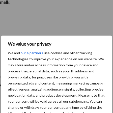
melk;
We value your privacy
We and
our 4 partners
use cookies and other tracking
technologies to improve your experience on our website. We
may store and/or access information from your device and
process the personal data, such as your IP address and
ptiemelk en door de grotere vraag naar ‘anders
browsing data, for purposes like providing you with
personalized ads and content, measuring marketing campaign
 de industrie gedwongen worden om uit het huidige
effectiveness, analyzing audience insights, collecting precise
geolocation data, and product development. Please note that
your consent will be valid across all our subdomains. You can
change or withdraw your consent at any time by clicking the