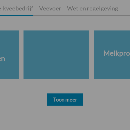
lkveebedrijf
Veevoer
Wet en regelgeving
Melkpro
en
Toon meer