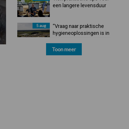
een langere levensduur
5 aug
“Vraag naar praktische
hygieneoplossingen is in
Polen groter dan ooit”
Toon meer