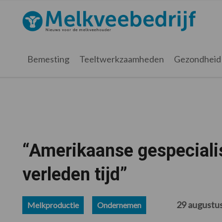
Spring
Door
Spring
Spring
naar
naar
naar
naar
Melkveebedrijf.nl
de
de
de
de
hoofdnavigatie
hoofd
eerste
voettekst
inhoud
sidebar
Bemesting
Teeltwerkzaamheden
Gezondheid
“Amerikaanse gespeciali
verleden tijd”
29 augustu
Melkproductie
Ondernemen