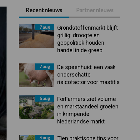
Recent nieuws
Partner nieuws
Primaire
Sidebar
7 aug
Grondstoffenmarkt blijft
grillig: droogte en
geopolitiek houden
handel in de greep
7 aug
De speenhuid: een vaak
onderschatte
risicofactor voor mastitis
6 aug
ForFarmers ziet volume
en marktaandeel groeien
in krimpende
Nederlandse markt
6 aug
Tien praktische tips voor