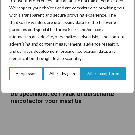
“Consent Preferences” button at the bottom of your screen.
We respect your choices and are committed to providing you
with a transparent and secure browsing experience. The
third-party vendors are processing data for the following
purposes and special features: Store and/or access
information on a device, personalized advertising and content,
advertising and content measurement, audience research,
and services development, precise geolocation data, and
identification through device scanning.
Aanpassen
Alles afwijzen
Alles accepteren
De speenhuid: een vaak onderschatte
risicofactor voor mastitis