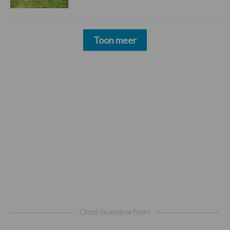
Toon meer
Footer
Onze brandpartners