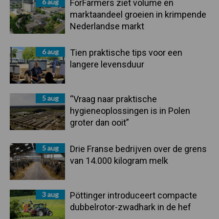
6 aug
ForFarmers ziet volume en
marktaandeel groeien in krimpende
Nederlandse markt
6 aug
Tien praktische tips voor een
langere levensduur
5 aug
“Vraag naar praktische
hygieneoplossingen is in Polen
groter dan ooit”
5 aug
Drie Franse bedrijven over de grens
van 14.000 kilogram melk
3 aug
Pöttinger introduceert compacte
dubbelrotor-zwadhark in de hef