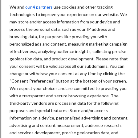
We and
our 4 partners
use cookies and other tracking
ForFarmers ziet volume en
technologies to improve your experience on our website. We
marktaandeel groeien in
krimpende Nederlandse
may store and/or access information from your device and
markt
process the personal data, such as your IP address and
browsing data, for purposes like providing you with
personalized ads and content, measuring marketing campaign
Tien praktische tips voor
effectiveness, analyzing audience insights, collecting precise
een langere levensduur
geolocation data, and product development. Please note that
your consent will be valid across all our subdomains. You can
change or withdraw your consent at any time by clicking the
“Consent Preferences” button at the bottom of your screen.
We respect your choices and are committed to providing you
“Vraag naar praktische
with a transparent and secure browsing experience. The
hygieneoplossingen is in
Polen groter dan ooit”
third-party vendors are processing data for the following
purposes and special features: Store and/or access
information on a device, personalized advertising and content,
advertising and content measurement, audience research,
and services development, precise geolocation data, and
Themapagina's