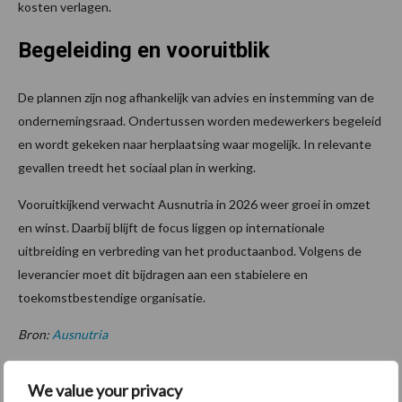
kosten verlagen.
Begeleiding en vooruitblik
De plannen zijn nog afhankelijk van advies en instemming van de
ondernemingsraad. Ondertussen worden medewerkers begeleid
en wordt gekeken naar herplaatsing waar mogelijk. In relevante
gevallen treedt het sociaal plan in werking.
Vooruitkijkend verwacht Ausnutria in 2026 weer groei in omzet
en winst. Daarbij blijft de focus liggen op internationale
uitbreiding en verbreding van het productaanbod. Volgens de
leverancier moet dit bijdragen aan een stabielere en
toekomstbestendige organisatie.
Bron:
Ausnutria
Aanbevolen voor jou!
We value your privacy