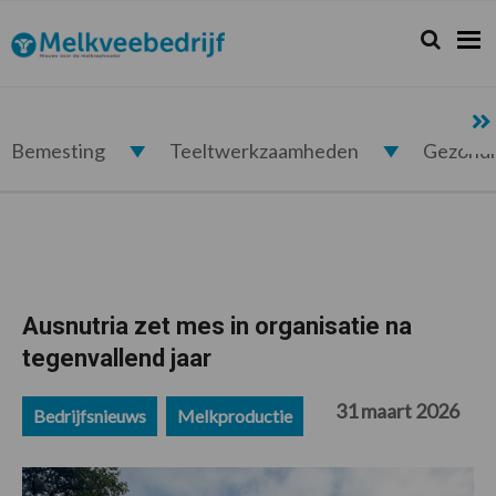
Spring
Door
Spring
Spring
naar
naar
naar
naar
Zoeken...
Zoek
Melkveebedrijf.nl
de
de
de
de
hoofdnavigatie
hoofd
eerste
voettekst
inhoud
sidebar
Bemesting
Teeltwerkzaamheden
Gezond
Ausnutria zet mes in organisatie na
tegenvallend jaar
31 maart 2026
Bedrijfsnieuws
Melkproductie