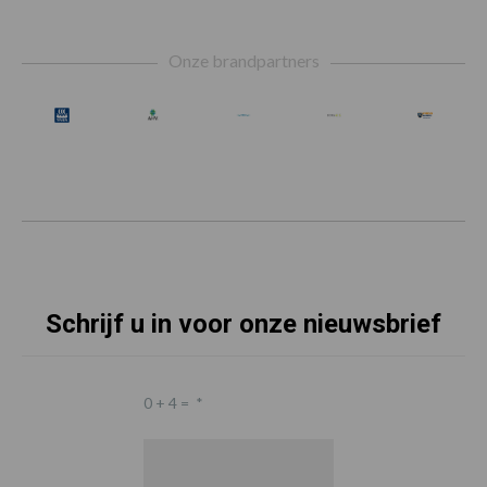
Footer
Onze brandpartners
Schrijf u in voor onze nieuwsbrief
0 + 4 =
*