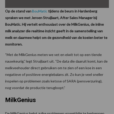
Op de stand van
BouMatic
tijdens de beurs in Hardenberg
spraken we met Jeroen Struijlaart, After Sales Manager bij
BouMatic. Hij vertelt enthousiast over de MilkGenius, de inline
milk analyzer die realtime inzicht geeft in de samenstelling van
melk en daarmee helpt om de gezondheid van de koeien beter te
monitoren.
“Met de MilkGenius meten we vet en eiwit tot op een tiende
nauwkeurig,” legt Struijlaart uit. “De data die daaruit komt, kan de
melkveehouder direct gebruiken om te zien of een koe in een
negatieve of positieve energiebalans zit. Zo kun je veel sneller
inspelen op problemen zoals ketose of SARA (pensverzuring),
nog voordat de productie terugloopt.”
MilkGenius
De MilkGenius helpt zulke problemen vroegtijdig te herkennen.