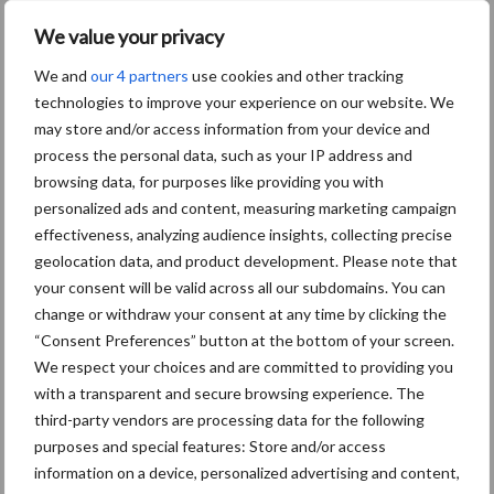
We value your privacy
We and
our 4 partners
use cookies and other tracking
technologies to improve your experience on our website. We
may store and/or access information from your device and
process the personal data, such as your IP address and
Betrouwbaar systeem
browsing data, for purposes like providing you with
personalized ads and content, measuring marketing campaign
De analyzer is bovendien ICAR-gecertificeerd voor nauwkeurige
effectiveness, analyzing audience insights, collecting precise
geolocation data, and product development. Please note that
metingen op laboratoriumniveau*. “Dat onderstreept de precisie
your consent will be valid across all our subdomains. You can
van het systeem,” besluit Struijlaart. “Een betrouwbare meting is
change or withdraw your consent at any time by clicking the
de basis van goed management.”
“Consent Preferences” button at the bottom of your screen.
*Het principe van de Brolis BHL01 in-line analyser, vervaardigd
We respect your choices and are committed to providing you
door Brolis Sensor Technology, is door ICAR gevalideerd als
with a transparent and secure browsing experience. The
third-party vendors are processing data for the following
principe voor een in-line analyser voor melkvet en melkeiwit.
purposes and special features: Store and/or access
Tekst: Jan Geert Vedelaar
information on a device, personalized advertising and content,