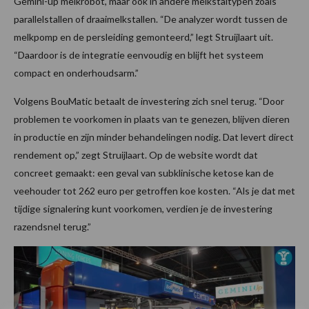
Gemini-up melkrobot, maar ook in andere melkstaltypen zoals
parallelstallen of draaimelkstallen. “De analyzer wordt tussen de
melkpomp en de persleiding gemonteerd,” legt Struijlaart uit.
“Daardoor is de integratie eenvoudig en blijft het systeem
compact en onderhoudsarm.”
Volgens BouMatic betaalt de investering zich snel terug. “Door
problemen te voorkomen in plaats van te genezen, blijven dieren
in productie en zijn minder behandelingen nodig. Dat levert direct
rendement op,” zegt Struijlaart. Op de website wordt dat
concreet gemaakt: een geval van subklinische ketose kan de
veehouder tot 262 euro per getroffen koe kosten. “Als je dat met
tijdige signalering kunt voorkomen, verdien je de investering
razendsnel terug.”