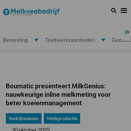
Spring
Door
Spring
Spring
naar
naar
naar
naar
Zoeken...
Zoek
Melkveebedrijf.nl
de
de
de
de
hoofdnavigatie
hoofd
eerste
voettekst
inhoud
sidebar
Bemesting
Teeltwerkzaamheden
Gezond
Boumatic presenteert MilkGenius:
nauwkeurige inline melkmeting voor
beter koeienmanagement
Bedrijfsnieuws
Melkproductie
30 oktober 2025