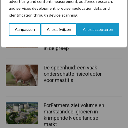
Beeld: Jorden Koutstaal
advertising and content measurement, audience research,
and services development, precise geolocation data, and
Aanbevolen voor jou!
identification through device scanning.
Grondstoffenmarkt blijft
Aanpassen
Alles afwijzen
Alles accepteren
grillig: droogte en
geopolitiek houden handel
in de greep
De speenhuid: een vaak
onderschatte risicofactor
voor mastitis
ForFarmers ziet volume en
marktaandeel groeien in
krimpende Nederlandse
markt