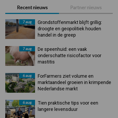
Primaire
Recent nieuws
Partner nieuws
Sidebar
7 aug
Grondstoffenmarkt blijft grillig:
droogte en geopolitiek houden
handel in de greep
7 aug
De speenhuid: een vaak
onderschatte risicofactor voor
mastitis
6 aug
ForFarmers ziet volume en
marktaandeel groeien in krimpende
Nederlandse markt
6 aug
Tien praktische tips voor een
langere levensduur