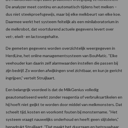
De analyzer meet continu en automatisch tijdens het melken –
dus niet steekproefsgewijs, maar bij elke melkbeurt van elke koe.
Daarmee werkt het systeem feitelijk als een minilaboratorium in
de melkrobot, dat voortdurend actuele gegevens levert over
vet-, eiwit- en lactosegehalte.
De gemeten gegevens worden overzichtelijk weergegeven in
HerdLine, het online managementsysteem van BouMatic. “Elke
veehouder kan daarin zelf alarmwaarden instellen die passen bij
zijn bedrijf. Zo worden afwijkingen snel zichtbaar, en kun je gericht
ingrijpen,” vertelt Struijlaart.
Een belangrijk voordeel is dat de MilkGenius volledig
geautomatiseerd werkt zonder reagentia of verbruiksartikelen en
hij hoeft niet geijkt te worden door middel van melkmonsters. Dat
scheelt tijd, kosten en voorkomt fouten bij monstername. “Het
systeem vraagt nauwelijks onderhoud en heeft geen slijtdelen,”
benadrukt Struijlaart. “Dat maakt het duurzaam en betrouwbaar