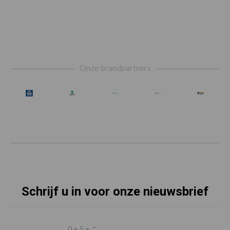
Footer
Onze brandpartners
Schrijf u in voor onze nieuwsbrief
0 + 5 =
*