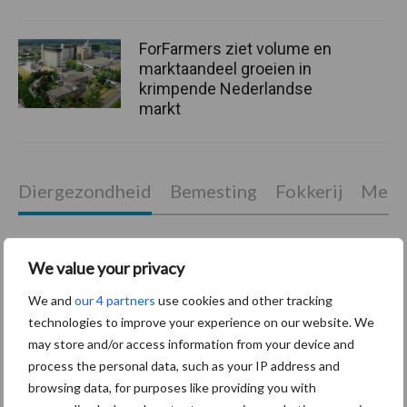
ForFarmers ziet volume en
marktaandeel groeien in
krimpende Nederlandse
markt
Diergezondheid
Bemesting
Fokkerij
Melkv
We value your privacy
Mastitis
Hittestress
We and
our 4 partners
use cookies and other tracking
technologies to improve your experience on our website. We
may store and/or access information from your device and
process the personal data, such as your IP address and
browsing data, for purposes like providing you with