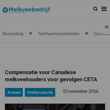
Spring
Door
Spring
Spring
naar
naar
naar
naar
Zoeken...
Zoek
Melkveebedrijf.nl
de
de
de
de
hoofdnavigatie
hoofd
eerste
voettekst
inhoud
sidebar
Bemesting
Teeltwerkzaamheden
Gezond
Compensatie voor Canadese
melkveehouders voor gevolgen CETA
15 november 2016
Actueel
Melkproductie