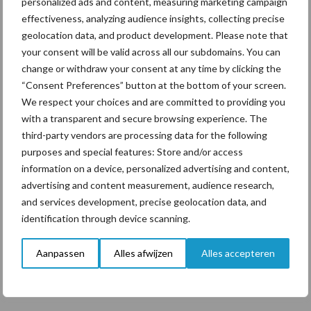
personalized ads and content, measuring marketing campaign
Toon meer
effectiveness, analyzing audience insights, collecting precise
geolocation data, and product development. Please note that
your consent will be valid across all our subdomains. You can
Primaire
change or withdraw your consent at any time by clicking the
Recent nieuws
Partner nieuws
“Consent Preferences” button at the bottom of your screen.
Sidebar
We respect your choices and are committed to providing you
7 aug
Grondstoffenmarkt blijft grillig:
with a transparent and secure browsing experience. The
droogte en geopolitiek houden
third-party vendors are processing data for the following
handel in de greep
purposes and special features: Store and/or access
information on a device, personalized advertising and content,
7 aug
De speenhuid: een vaak
advertising and content measurement, audience research,
onderschatte risicofactor voor
and services development, precise geolocation data, and
mastitis
identification through device scanning.
6 aug
ForFarmers ziet volume en
Aanpassen
Alles afwijzen
Alles accepteren
marktaandeel groeien in krimpende
Nederlandse markt