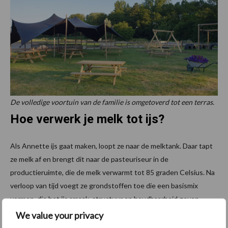
De volledige voortuin van de familie is omgetoverd tot een terras.
Hoe verwerk je melk tot ijs?
Als Annette ijs gaat maken, loopt ze naar de melktank. Daar tapt
ze melk af en brengt dit naar de pasteuriseur in de
productieruimte, die de melk verwarmt tot 85 graden Celsius. Na
verloop van tijd voegt ze grondstoffen toe die een basismix
vormen, die het ijs smaak, structuur en houdbaarheid geven.
Naderhand geeft ze het product handmatig de gewenste
We value your privacy
ijssmaak op de productietafel en wordt het mengsel in de