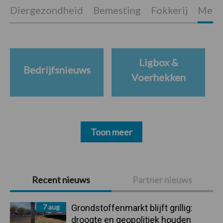
Diergezondheid
Bemesting
Fokkerij
Melkv
Ligbox &
Bedrijfsnieuws
Voerhekken
Toon meer
Primaire
Recent nieuws
Partner nieuws
Sidebar
7 aug
Grondstoffenmarkt blijft grillig:
droogte en geopolitiek houden