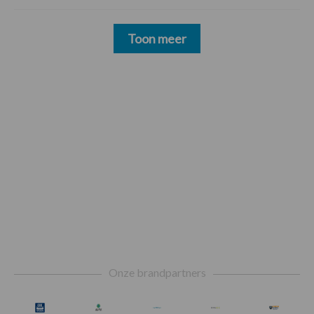
Toon meer
Footer
Onze brandpartners