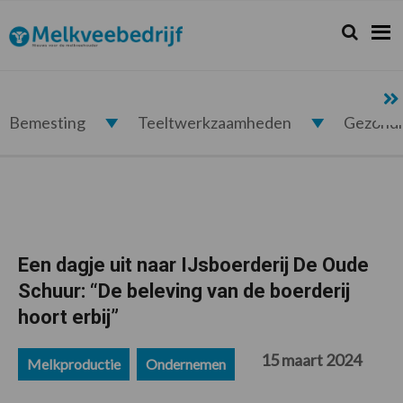
Spring
Door
Spring
Spring
naar
naar
naar
naar
Zoeken...
Zoek
Melkveebedrijf.nl
de
de
de
de
hoofdnavigatie
hoofd
eerste
voettekst
inhoud
sidebar
Bemesting
Teeltwerkzaamheden
Gezond
Een dagje uit naar IJsboerderij De Oude
Schuur: “De beleving van de boerderij
hoort erbij”
15 maart 2024
Melkproductie
Ondernemen