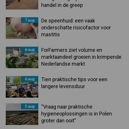
handel in de greep
7 aug
De speenhuid: een vaak
onderschatte risicofactor voor
mastitis
6 aug
ForFarmers ziet volume en
marktaandeel groeien in krimpende
Nederlandse markt
6 aug
Tien praktische tips voor een
langere levensduur
5 aug
“Vraag naar praktische
hygieneoplossingen is in Polen
groter dan ooit”