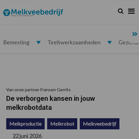
Spring
Door
Spring
Spring
naar
naar
naar
naar
Zoeken...
Zoek
Melkveebedrijf.nl
de
de
de
de
hoofdnavigatie
hoofd
eerste
voettekst
inhoud
sidebar
Bemesting
Teeltwerkzaamheden
Gezond
Van onze partner Fransen Gerrits
De verborgen kansen in jouw
melkrobotdata
Melkproductie
Melkrobot
Melkveebedrijf
22 juni 2026