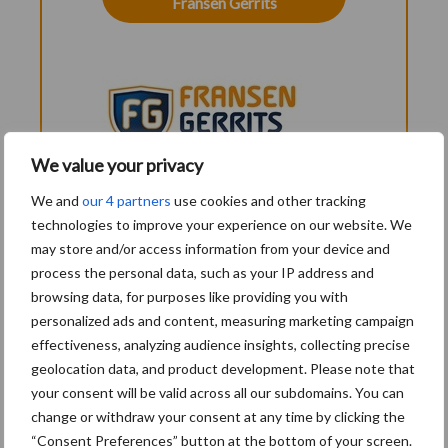
Fransen Gerrits
We value your privacy
We and
our 4 partners
use cookies and other tracking
technologies to improve your experience on our website. We
may store and/or access information from your device and
Aanbevolen voor jou!
P
process the personal data, such as your IP address and
S
browsing data, for purposes like providing you with
Van onze partner Fransen Gerrits
personalized ads and content, measuring marketing campaign
Vernieuwde Flink Kalver
effectiveness, analyzing audience insights, collecting precise
TMR: de beste start voor
geolocation data, and product development. Please note that
iedere generatie
your consent will be valid across all our subdomains. You can
melkkoeien
change or withdraw your consent at any time by clicking the
“Consent Preferences” button at the bottom of your screen.