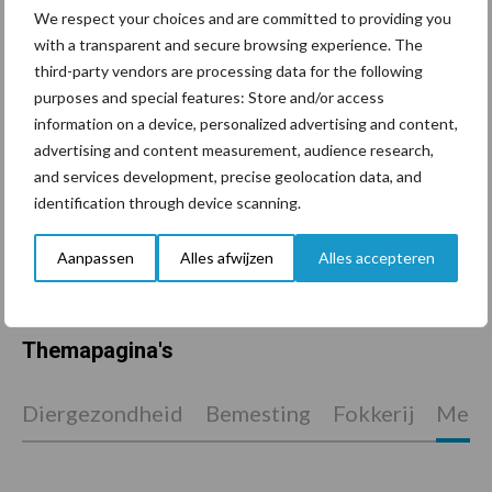
We respect your choices and are committed to providing you
Van onze partner Fransen Gerrits
with a transparent and secure browsing experience. The
Wijs worden uit robotdata:
third-party vendors are processing data for the following
van losse cijfers naar
purposes and special features: Store and/or access
slimme inzichten
information on a device, personalized advertising and content,
advertising and content measurement, audience research,
and services development, precise geolocation data, and
Van onze partner Fransen Gerrits
identification through device scanning.
Meer grip op robotmelken
met slimme data
Aanpassen
Alles afwijzen
Alles accepteren
Themapagina's
Diergezondheid
Bemesting
Fokkerij
Melkv